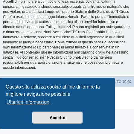
Accetti di non inviare alcun tipo di offesa, oscenità, volgarità, calunnia,
minaccia, messaggio a sfondo sessuale, o qualsiasi altro tipo di materiale che
può violare una qualsiasi Legge del proprio Stato, o dello Stato dove “T-Cross
Club” è ospitato, o di una Legge internazionale. Fare ciò porta all’immediato e
permanente divieto di accesso, con notifica al tuo provider Internet se è
ritenuto da noi opportuno. Tutti gli indirizzi IP sono registrati per salvaguardare
e rinforzare queste condizioni. Accetti che “T-Cross Club” abbia il diritto di
rimuovere, riscrivere, spostare o chiudere qualsiasi argomento in qualsiasi
momento lo ritenga necessario. Come fruitore di questo servizio, accetti che
ogni informazione (dato personale) tu abbia inviato sia conservata in un
database. Al contempo queste informazioni non saranno divulgate a nessuno
senza il tuo consenso, né “T-Cross Club” o phpBB sono da ritenersi
responsabili per qualsiasi violazione al sistema che possa compromettere
queste informazioni.
T-Cross Club
T-Cross Club
Tutti gli orari sono
UTC+02:00
Questo sito utilizza cookie al fine di fornire la
Creato da
phpBB
® Forum Software © phpBB Limited
migliore navigazione possibile
Traduzione Italiana
phpBB-Italia.it
Ulteriori informazioni
Privacy
|
Condizioni
Accetto