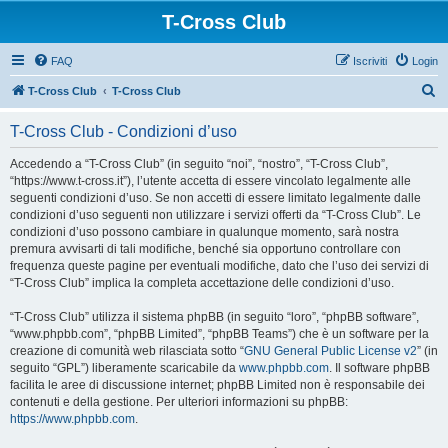
T-Cross Club
FAQ
Iscriviti
Login
C
T-Cross Club
T-Cross Club
e
T-Cross Club - Condizioni d’uso
r
c
Accedendo a “T-Cross Club” (in seguito “noi”, “nostro”, “T-Cross Club”,
“https://www.t-cross.it”), l’utente accetta di essere vincolato legalmente alle
a
seguenti condizioni d’uso. Se non accetti di essere limitato legalmente dalle
condizioni d’uso seguenti non utilizzare i servizi offerti da “T-Cross Club”. Le
condizioni d’uso possono cambiare in qualunque momento, sarà nostra
premura avvisarti di tali modifiche, benché sia opportuno controllare con
frequenza queste pagine per eventuali modifiche, dato che l’uso dei servizi di
“T-Cross Club” implica la completa accettazione delle condizioni d’uso.
“T-Cross Club” utilizza il sistema phpBB (in seguito “loro”, “phpBB software”,
“www.phpbb.com”, “phpBB Limited”, “phpBB Teams”) che è un software per la
creazione di comunità web rilasciata sotto “
GNU General Public License v2
” (in
seguito “GPL”) liberamente scaricabile da
www.phpbb.com
. Il software phpBB
facilita le aree di discussione internet; phpBB Limited non è responsabile dei
contenuti e della gestione. Per ulteriori informazioni su phpBB:
https://www.phpbb.com
.