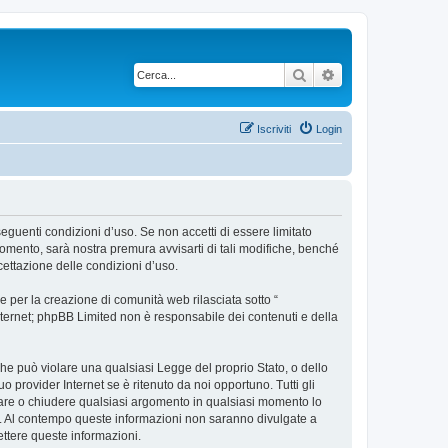
Cerca
Ricerca avanzata
Iscriviti
Login
 seguenti condizioni d’uso. Se non accetti di essere limitato
omento, sarà nostra premura avvisarti di tali modifiche, benché
cettazione delle condizioni d’uso.
 per la creazione di comunità web rilasciata sotto “
 internet; phpBB Limited non è responsabile dei contenuti e della
 che può violare una qualsiasi Legge del proprio Stato, o dello
 provider Internet se è ritenuto da noi opportuno. Tutti gli
postare o chiudere qualsiasi argomento in qualsiasi momento lo
se. Al contempo queste informazioni non saranno divulgate a
ttere queste informazioni.