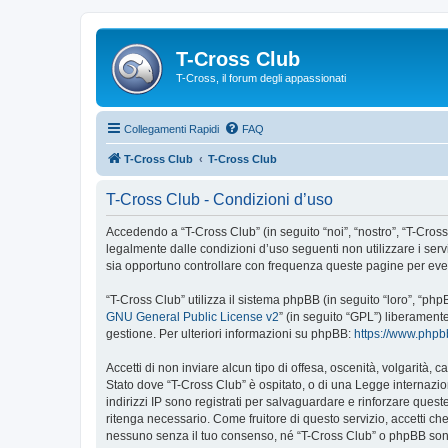
T-Cross Club
T-Cross, il forum degli appassionati
Collegamenti Rapidi
FAQ
T-Cross Club
T-Cross Club
T-Cross Club - Condizioni d’uso
Accedendo a “T-Cross Club” (in seguito “noi”, “nostro”, “T-Cross 
legalmente dalle condizioni d’uso seguenti non utilizzare i ser
sia opportuno controllare con frequenza queste pagine per event
“T-Cross Club” utilizza il sistema phpBB (in seguito “loro”, “p
GNU General Public License v2
” (in seguito “GPL”) liberament
gestione. Per ulteriori informazioni su phpBB:
https://www.php
Accetti di non inviare alcun tipo di offesa, oscenità, volgarità,
Stato dove “T-Cross Club” è ospitato, o di una Legge internazion
indirizzi IP sono registrati per salvaguardare e rinforzare quest
ritenga necessario. Come fruitore di questo servizio, accetti c
nessuno senza il tuo consenso, né “T-Cross Club” o phpBB sono