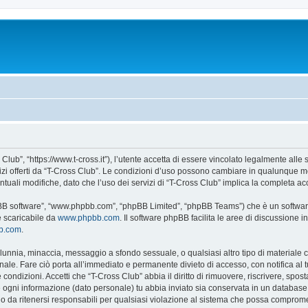
Club”, “https://www.t-cross.it”), l’utente accetta di essere vincolato legalmente alle
vizi offerti da “T-Cross Club”. Le condizioni d’uso possono cambiare in qualunque m
uali modifiche, dato che l’uso dei servizi di “T-Cross Club” implica la completa ac
hpBB software”, “www.phpbb.com”, “phpBB Limited”, “phpBB Teams”) che è un software
e scaricabile da
www.phpbb.com
. Il software phpBB facilita le aree di discussione
bb.com
.
 calunnia, minaccia, messaggio a sfondo sessuale, o qualsiasi altro tipo di materiale
ale. Fare ciò porta all’immediato e permanente divieto di accesso, con notifica al tuo
e condizioni. Accetti che “T-Cross Club” abbia il diritto di rimuovere, riscrivere, s
he ogni informazione (dato personale) tu abbia inviato sia conservata in un databa
 da ritenersi responsabili per qualsiasi violazione al sistema che possa comprome