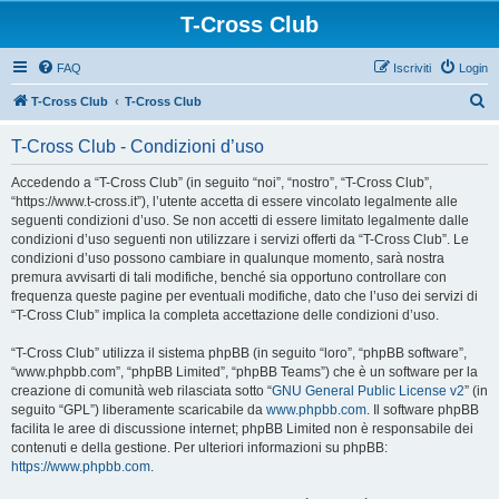
T-Cross Club
FAQ
Iscriviti
Login
C
T-Cross Club
T-Cross Club
e
T-Cross Club - Condizioni d’uso
r
c
Accedendo a “T-Cross Club” (in seguito “noi”, “nostro”, “T-Cross Club”,
“https://www.t-cross.it”), l’utente accetta di essere vincolato legalmente alle
a
seguenti condizioni d’uso. Se non accetti di essere limitato legalmente dalle
condizioni d’uso seguenti non utilizzare i servizi offerti da “T-Cross Club”. Le
condizioni d’uso possono cambiare in qualunque momento, sarà nostra
premura avvisarti di tali modifiche, benché sia opportuno controllare con
frequenza queste pagine per eventuali modifiche, dato che l’uso dei servizi di
“T-Cross Club” implica la completa accettazione delle condizioni d’uso.
“T-Cross Club” utilizza il sistema phpBB (in seguito “loro”, “phpBB software”,
“www.phpbb.com”, “phpBB Limited”, “phpBB Teams”) che è un software per la
creazione di comunità web rilasciata sotto “
GNU General Public License v2
” (in
seguito “GPL”) liberamente scaricabile da
www.phpbb.com
. Il software phpBB
facilita le aree di discussione internet; phpBB Limited non è responsabile dei
contenuti e della gestione. Per ulteriori informazioni su phpBB:
https://www.phpbb.com
.