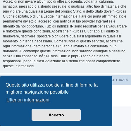
Accetti di non inviare alcun tipo di offesa, oscenità, volgarità, calunnia,
minaccia, messaggio a sfondo sessuale, o qualsiasi altro tipo di materiale che
può violare una qualsiasi Legge del proprio Stato, o dello Stato dove “T-Cross
Club” è ospitato, o di una Legge internazionale. Fare ciò porta all’immediato e
permanente divieto di accesso, con notifica al tuo provider Internet se è
ritenuto da noi opportuno. Tutti gli indirizzi IP sono registrati per salvaguardare
e rinforzare queste condizioni. Accetti che “T-Cross Club” abbia il diritto di
rimuovere, riscrivere, spostare o chiudere qualsiasi argomento in qualsiasi
momento lo ritenga necessario. Come fruitore di questo servizio, accetti che
ogni informazione (dato personale) tu abbia inviato sia conservata in un
database. Al contempo queste informazioni non saranno divulgate a nessuno
senza il tuo consenso, né “T-Cross Club” o phpBB sono da ritenersi
responsabili per qualsiasi violazione al sistema che possa compromettere
queste informazioni.
T-Cross Club
T-Cross Club
Tutti gli orari sono
UTC+02:00
Questo sito utilizza cookie al fine di fornire la
Creato da
phpBB
® Forum Software © phpBB Limited
migliore navigazione possibile
Traduzione Italiana
phpBB-Italia.it
Ulteriori informazioni
Privacy
|
Condizioni
Accetto