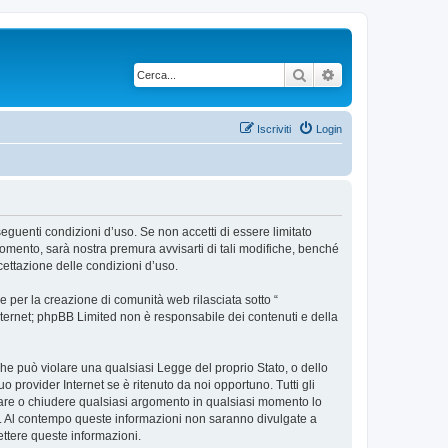
Cerca
Ricerca avanzata
Iscriviti
Login
 seguenti condizioni d’uso. Se non accetti di essere limitato
omento, sarà nostra premura avvisarti di tali modifiche, benché
cettazione delle condizioni d’uso.
 per la creazione di comunità web rilasciata sotto “
 internet; phpBB Limited non è responsabile dei contenuti e della
 che può violare una qualsiasi Legge del proprio Stato, o dello
 provider Internet se è ritenuto da noi opportuno. Tutti gli
postare o chiudere qualsiasi argomento in qualsiasi momento lo
se. Al contempo queste informazioni non saranno divulgate a
ttere queste informazioni.