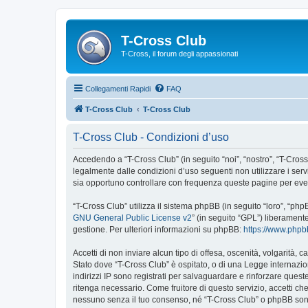
T-Cross Club
T-Cross, il forum degli appassionati
Collegamenti Rapidi
FAQ
T-Cross Club
T-Cross Club
T-Cross Club - Condizioni d’uso
Accedendo a “T-Cross Club” (in seguito “noi”, “nostro”, “T-Cross 
legalmente dalle condizioni d’uso seguenti non utilizzare i ser
sia opportuno controllare con frequenza queste pagine per event
“T-Cross Club” utilizza il sistema phpBB (in seguito “loro”, “p
GNU General Public License v2
” (in seguito “GPL”) liberament
gestione. Per ulteriori informazioni su phpBB:
https://www.php
Accetti di non inviare alcun tipo di offesa, oscenità, volgarità,
Stato dove “T-Cross Club” è ospitato, o di una Legge internazion
indirizzi IP sono registrati per salvaguardare e rinforzare quest
ritenga necessario. Come fruitore di questo servizio, accetti c
nessuno senza il tuo consenso, né “T-Cross Club” o phpBB sono