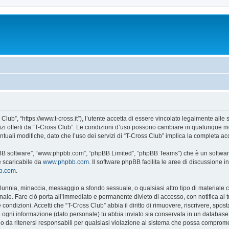
Club”, “https://www.t-cross.it”), l’utente accetta di essere vincolato legalmente alle
vizi offerti da “T-Cross Club”. Le condizioni d’uso possono cambiare in qualunque m
uali modifiche, dato che l’uso dei servizi di “T-Cross Club” implica la completa ac
hpBB software”, “www.phpbb.com”, “phpBB Limited”, “phpBB Teams”) che è un software
e scaricabile da
www.phpbb.com
. Il software phpBB facilita le aree di discussione
bb.com
.
 calunnia, minaccia, messaggio a sfondo sessuale, o qualsiasi altro tipo di materiale
ale. Fare ciò porta all’immediato e permanente divieto di accesso, con notifica al tuo
e condizioni. Accetti che “T-Cross Club” abbia il diritto di rimuovere, riscrivere, s
he ogni informazione (dato personale) tu abbia inviato sia conservata in un databa
 da ritenersi responsabili per qualsiasi violazione al sistema che possa comprome