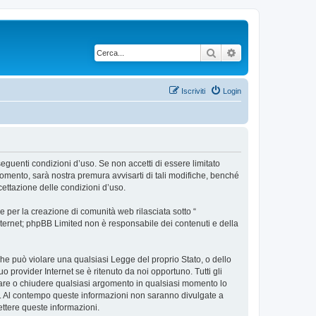
Cerca
Ricerca avanzata
Iscriviti
Login
 seguenti condizioni d’uso. Se non accetti di essere limitato
omento, sarà nostra premura avvisarti di tali modifiche, benché
cettazione delle condizioni d’uso.
 per la creazione di comunità web rilasciata sotto “
 internet; phpBB Limited non è responsabile dei contenuti e della
 che può violare una qualsiasi Legge del proprio Stato, o dello
 provider Internet se è ritenuto da noi opportuno. Tutti gli
postare o chiudere qualsiasi argomento in qualsiasi momento lo
se. Al contempo queste informazioni non saranno divulgate a
ttere queste informazioni.