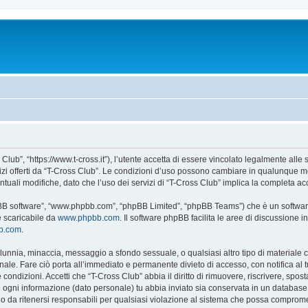
Club”, “https://www.t-cross.it”), l’utente accetta di essere vincolato legalmente alle
vizi offerti da “T-Cross Club”. Le condizioni d’uso possono cambiare in qualunque m
uali modifiche, dato che l’uso dei servizi di “T-Cross Club” implica la completa ac
hpBB software”, “www.phpbb.com”, “phpBB Limited”, “phpBB Teams”) che è un software
e scaricabile da
www.phpbb.com
. Il software phpBB facilita le aree di discussione
bb.com
.
 calunnia, minaccia, messaggio a sfondo sessuale, o qualsiasi altro tipo di materiale
ale. Fare ciò porta all’immediato e permanente divieto di accesso, con notifica al tuo
e condizioni. Accetti che “T-Cross Club” abbia il diritto di rimuovere, riscrivere, s
he ogni informazione (dato personale) tu abbia inviato sia conservata in un databa
 da ritenersi responsabili per qualsiasi violazione al sistema che possa comprome