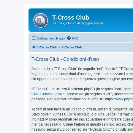
T-Cross Club
T-Cross, il forum degli appassionati
Collegamenti Rapidi
FAQ
T-Cross Club
T-Cross Club
T-Cross Club - Condizioni d’uso
Accedendo a “T-Cross Club” (in seguito “noi”, “nostro”, “T-Cross 
legalmente dalle condizioni d’uso seguenti non utilizzare i ser
sia opportuno controllare con frequenza queste pagine per event
“T-Cross Club” utilizza il sistema phpBB (in seguito “loro”, “p
GNU General Public License v2
” (in seguito “GPL”) liberament
gestione. Per ulteriori informazioni su phpBB:
https://www.php
Accetti di non inviare alcun tipo di offesa, oscenità, volgarità,
Stato dove “T-Cross Club” è ospitato, o di una Legge internazion
indirizzi IP sono registrati per salvaguardare e rinforzare quest
ritenga necessario. Come fruitore di questo servizio, accetti c
nessuno senza il tuo consenso, né “T-Cross Club” o phpBB sono