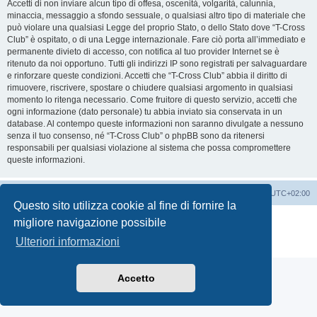
Accetti di non inviare alcun tipo di offesa, oscenità, volgarità, calunnia,
minaccia, messaggio a sfondo sessuale, o qualsiasi altro tipo di materiale che
può violare una qualsiasi Legge del proprio Stato, o dello Stato dove “T-Cross
Club” è ospitato, o di una Legge internazionale. Fare ciò porta all’immediato e
permanente divieto di accesso, con notifica al tuo provider Internet se è
ritenuto da noi opportuno. Tutti gli indirizzi IP sono registrati per salvaguardare
e rinforzare queste condizioni. Accetti che “T-Cross Club” abbia il diritto di
rimuovere, riscrivere, spostare o chiudere qualsiasi argomento in qualsiasi
momento lo ritenga necessario. Come fruitore di questo servizio, accetti che
ogni informazione (dato personale) tu abbia inviato sia conservata in un
database. Al contempo queste informazioni non saranno divulgate a nessuno
senza il tuo consenso, né “T-Cross Club” o phpBB sono da ritenersi
responsabili per qualsiasi violazione al sistema che possa compromettere
queste informazioni.
T-Cross Club
T-Cross Club
Tutti gli orari sono
UTC+02:00
Questo sito utilizza cookie al fine di fornire la
Creato da
phpBB
® Forum Software © phpBB Limited
migliore navigazione possibile
Traduzione Italiana
phpBB-Italia.it
Ulteriori informazioni
Privacy
|
Condizioni
Accetto