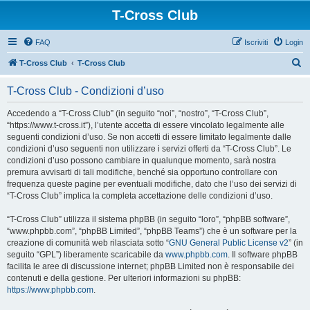
T-Cross Club
FAQ
Iscriviti
Login
C
T-Cross Club
T-Cross Club
e
T-Cross Club - Condizioni d’uso
r
c
Accedendo a “T-Cross Club” (in seguito “noi”, “nostro”, “T-Cross Club”,
“https://www.t-cross.it”), l’utente accetta di essere vincolato legalmente alle
a
seguenti condizioni d’uso. Se non accetti di essere limitato legalmente dalle
condizioni d’uso seguenti non utilizzare i servizi offerti da “T-Cross Club”. Le
condizioni d’uso possono cambiare in qualunque momento, sarà nostra
premura avvisarti di tali modifiche, benché sia opportuno controllare con
frequenza queste pagine per eventuali modifiche, dato che l’uso dei servizi di
“T-Cross Club” implica la completa accettazione delle condizioni d’uso.
“T-Cross Club” utilizza il sistema phpBB (in seguito “loro”, “phpBB software”,
“www.phpbb.com”, “phpBB Limited”, “phpBB Teams”) che è un software per la
creazione di comunità web rilasciata sotto “
GNU General Public License v2
” (in
seguito “GPL”) liberamente scaricabile da
www.phpbb.com
. Il software phpBB
facilita le aree di discussione internet; phpBB Limited non è responsabile dei
contenuti e della gestione. Per ulteriori informazioni su phpBB:
https://www.phpbb.com
.