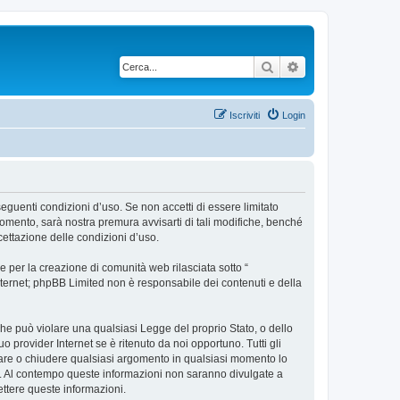
Cerca
Ricerca avanzata
Iscriviti
Login
 seguenti condizioni d’uso. Se non accetti di essere limitato
omento, sarà nostra premura avvisarti di tali modifiche, benché
cettazione delle condizioni d’uso.
 per la creazione di comunità web rilasciata sotto “
 internet; phpBB Limited non è responsabile dei contenuti e della
 che può violare una qualsiasi Legge del proprio Stato, o dello
 provider Internet se è ritenuto da noi opportuno. Tutti gli
postare o chiudere qualsiasi argomento in qualsiasi momento lo
se. Al contempo queste informazioni non saranno divulgate a
ttere queste informazioni.