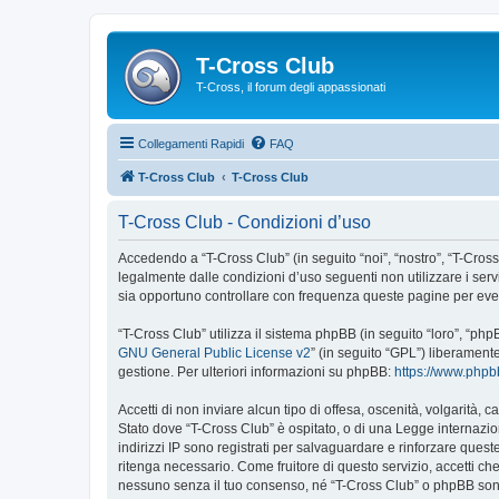
T-Cross Club
T-Cross, il forum degli appassionati
Collegamenti Rapidi
FAQ
T-Cross Club
T-Cross Club
T-Cross Club - Condizioni d’uso
Accedendo a “T-Cross Club” (in seguito “noi”, “nostro”, “T-Cross 
legalmente dalle condizioni d’uso seguenti non utilizzare i ser
sia opportuno controllare con frequenza queste pagine per event
“T-Cross Club” utilizza il sistema phpBB (in seguito “loro”, “p
GNU General Public License v2
” (in seguito “GPL”) liberament
gestione. Per ulteriori informazioni su phpBB:
https://www.php
Accetti di non inviare alcun tipo di offesa, oscenità, volgarità,
Stato dove “T-Cross Club” è ospitato, o di una Legge internazion
indirizzi IP sono registrati per salvaguardare e rinforzare quest
ritenga necessario. Come fruitore di questo servizio, accetti c
nessuno senza il tuo consenso, né “T-Cross Club” o phpBB sono