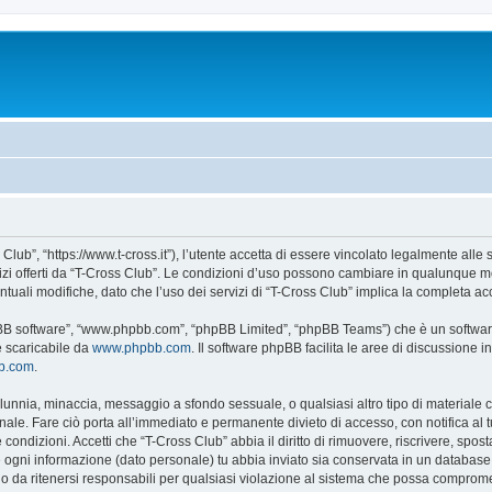
Club”, “https://www.t-cross.it”), l’utente accetta di essere vincolato legalmente alle
vizi offerti da “T-Cross Club”. Le condizioni d’uso possono cambiare in qualunque m
uali modifiche, dato che l’uso dei servizi di “T-Cross Club” implica la completa ac
hpBB software”, “www.phpbb.com”, “phpBB Limited”, “phpBB Teams”) che è un software
e scaricabile da
www.phpbb.com
. Il software phpBB facilita le aree di discussione
bb.com
.
 calunnia, minaccia, messaggio a sfondo sessuale, o qualsiasi altro tipo di materiale
ale. Fare ciò porta all’immediato e permanente divieto di accesso, con notifica al tuo
e condizioni. Accetti che “T-Cross Club” abbia il diritto di rimuovere, riscrivere, s
he ogni informazione (dato personale) tu abbia inviato sia conservata in un databa
 da ritenersi responsabili per qualsiasi violazione al sistema che possa comprome