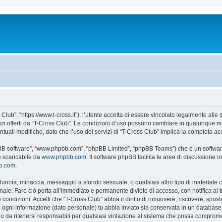
Club”, “https://www.t-cross.it”), l’utente accetta di essere vincolato legalmente alle
vizi offerti da “T-Cross Club”. Le condizioni d’uso possono cambiare in qualunque m
uali modifiche, dato che l’uso dei servizi di “T-Cross Club” implica la completa ac
hpBB software”, “www.phpbb.com”, “phpBB Limited”, “phpBB Teams”) che è un software
e scaricabile da
www.phpbb.com
. Il software phpBB facilita le aree di discussione
bb.com
.
 calunnia, minaccia, messaggio a sfondo sessuale, o qualsiasi altro tipo di materiale
ale. Fare ciò porta all’immediato e permanente divieto di accesso, con notifica al tuo
e condizioni. Accetti che “T-Cross Club” abbia il diritto di rimuovere, riscrivere, s
he ogni informazione (dato personale) tu abbia inviato sia conservata in un databa
 da ritenersi responsabili per qualsiasi violazione al sistema che possa comprome