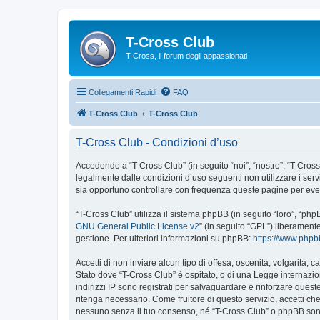
T-Cross Club
T-Cross, il forum degli appassionati
Collegamenti Rapidi
FAQ
T-Cross Club
T-Cross Club
T-Cross Club - Condizioni d’uso
Accedendo a “T-Cross Club” (in seguito “noi”, “nostro”, “T-Cross 
legalmente dalle condizioni d’uso seguenti non utilizzare i ser
sia opportuno controllare con frequenza queste pagine per event
“T-Cross Club” utilizza il sistema phpBB (in seguito “loro”, “p
GNU General Public License v2
” (in seguito “GPL”) liberament
gestione. Per ulteriori informazioni su phpBB:
https://www.php
Accetti di non inviare alcun tipo di offesa, oscenità, volgarità,
Stato dove “T-Cross Club” è ospitato, o di una Legge internazion
indirizzi IP sono registrati per salvaguardare e rinforzare quest
ritenga necessario. Come fruitore di questo servizio, accetti c
nessuno senza il tuo consenso, né “T-Cross Club” o phpBB sono