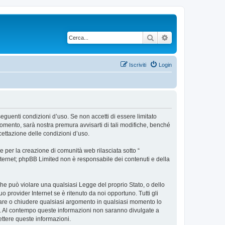
Cerca
Ricerca avanzata
Iscriviti
Login
 seguenti condizioni d’uso. Se non accetti di essere limitato
omento, sarà nostra premura avvisarti di tali modifiche, benché
cettazione delle condizioni d’uso.
 per la creazione di comunità web rilasciata sotto “
 internet; phpBB Limited non è responsabile dei contenuti e della
 che può violare una qualsiasi Legge del proprio Stato, o dello
 provider Internet se è ritenuto da noi opportuno. Tutti gli
postare o chiudere qualsiasi argomento in qualsiasi momento lo
se. Al contempo queste informazioni non saranno divulgate a
ttere queste informazioni.