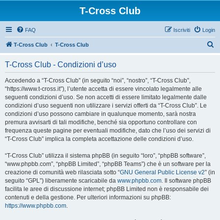
T-Cross Club
FAQ
Iscriviti
Login
C
T-Cross Club
T-Cross Club
e
T-Cross Club - Condizioni d’uso
r
c
Accedendo a “T-Cross Club” (in seguito “noi”, “nostro”, “T-Cross Club”,
“https://www.t-cross.it”), l’utente accetta di essere vincolato legalmente alle
a
seguenti condizioni d’uso. Se non accetti di essere limitato legalmente dalle
condizioni d’uso seguenti non utilizzare i servizi offerti da “T-Cross Club”. Le
condizioni d’uso possono cambiare in qualunque momento, sarà nostra
premura avvisarti di tali modifiche, benché sia opportuno controllare con
frequenza queste pagine per eventuali modifiche, dato che l’uso dei servizi di
“T-Cross Club” implica la completa accettazione delle condizioni d’uso.
“T-Cross Club” utilizza il sistema phpBB (in seguito “loro”, “phpBB software”,
“www.phpbb.com”, “phpBB Limited”, “phpBB Teams”) che è un software per la
creazione di comunità web rilasciata sotto “
GNU General Public License v2
” (in
seguito “GPL”) liberamente scaricabile da
www.phpbb.com
. Il software phpBB
facilita le aree di discussione internet; phpBB Limited non è responsabile dei
contenuti e della gestione. Per ulteriori informazioni su phpBB:
https://www.phpbb.com
.