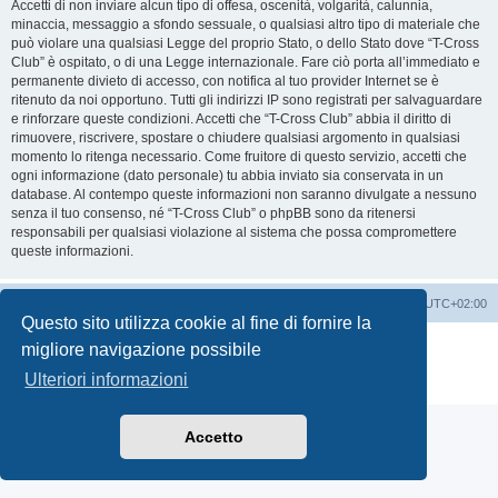
Accetti di non inviare alcun tipo di offesa, oscenità, volgarità, calunnia,
minaccia, messaggio a sfondo sessuale, o qualsiasi altro tipo di materiale che
può violare una qualsiasi Legge del proprio Stato, o dello Stato dove “T-Cross
Club” è ospitato, o di una Legge internazionale. Fare ciò porta all’immediato e
permanente divieto di accesso, con notifica al tuo provider Internet se è
ritenuto da noi opportuno. Tutti gli indirizzi IP sono registrati per salvaguardare
e rinforzare queste condizioni. Accetti che “T-Cross Club” abbia il diritto di
rimuovere, riscrivere, spostare o chiudere qualsiasi argomento in qualsiasi
momento lo ritenga necessario. Come fruitore di questo servizio, accetti che
ogni informazione (dato personale) tu abbia inviato sia conservata in un
database. Al contempo queste informazioni non saranno divulgate a nessuno
senza il tuo consenso, né “T-Cross Club” o phpBB sono da ritenersi
responsabili per qualsiasi violazione al sistema che possa compromettere
queste informazioni.
T-Cross Club
T-Cross Club
Tutti gli orari sono
UTC+02:00
Questo sito utilizza cookie al fine di fornire la
Creato da
phpBB
® Forum Software © phpBB Limited
migliore navigazione possibile
Traduzione Italiana
phpBB-Italia.it
Ulteriori informazioni
Privacy
|
Condizioni
Accetto