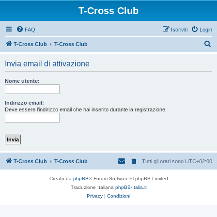
T-Cross Club
FAQ
Iscriviti
Login
C
T-Cross Club
T-Cross Club
e
Invia email di attivazione
r
c
Nome utente:
a
Indirizzo email:
Deve essere l’indirizzo email che hai inserito durante la registrazione.
T-Cross Club
T-Cross Club
Tutti gli orari sono
UTC+02:00
Creato da
phpBB
® Forum Software © phpBB Limited
Traduzione Italiana
phpBB-Italia.it
Privacy
|
Condizioni