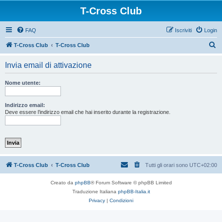
T-Cross Club
FAQ
Iscriviti
Login
C
T-Cross Club
T-Cross Club
e
Invia email di attivazione
r
c
Nome utente:
a
Indirizzo email:
Deve essere l’indirizzo email che hai inserito durante la registrazione.
T-Cross Club
T-Cross Club
Tutti gli orari sono
UTC+02:00
Creato da
phpBB
® Forum Software © phpBB Limited
Traduzione Italiana
phpBB-Italia.it
Privacy
|
Condizioni