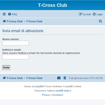
T-Cross Club
FAQ
Iscriviti
Login
C
T-Cross Club
T-Cross Club
e
Invia email di attivazione
r
c
Nome utente:
a
Indirizzo email:
Deve essere l’indirizzo email che hai inserito durante la registrazione.
T-Cross Club
T-Cross Club
Tutti gli orari sono
UTC+02:00
Creato da
phpBB
® Forum Software © phpBB Limited
Traduzione Italiana
phpBB-Italia.it
Privacy
|
Condizioni