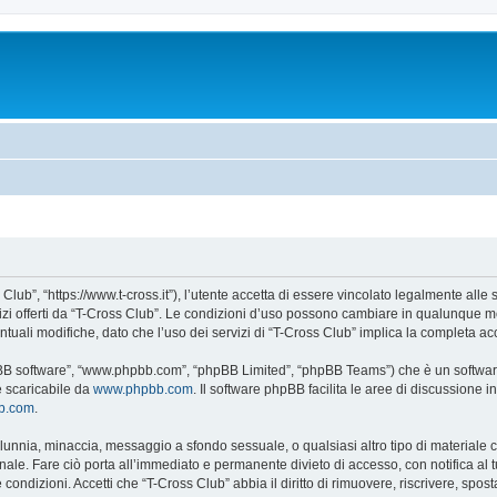
Club”, “https://www.t-cross.it”), l’utente accetta di essere vincolato legalmente alle
vizi offerti da “T-Cross Club”. Le condizioni d’uso possono cambiare in qualunque m
uali modifiche, dato che l’uso dei servizi di “T-Cross Club” implica la completa ac
hpBB software”, “www.phpbb.com”, “phpBB Limited”, “phpBB Teams”) che è un software
e scaricabile da
www.phpbb.com
. Il software phpBB facilita le aree di discussione
bb.com
.
 calunnia, minaccia, messaggio a sfondo sessuale, o qualsiasi altro tipo di materiale
ale. Fare ciò porta all’immediato e permanente divieto di accesso, con notifica al tuo
e condizioni. Accetti che “T-Cross Club” abbia il diritto di rimuovere, riscrivere, s