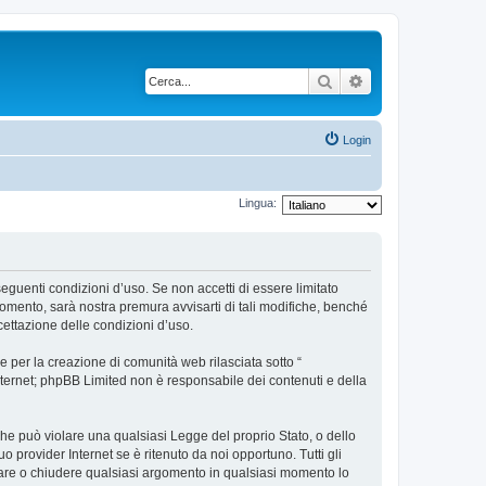
Cerca
Ricerca avanzata
Login
Lingua:
 seguenti condizioni d’uso. Se non accetti di essere limitato
omento, sarà nostra premura avvisarti di tali modifiche, benché
cettazione delle condizioni d’uso.
 per la creazione di comunità web rilasciata sotto “
 internet; phpBB Limited non è responsabile dei contenuti e della
 che può violare una qualsiasi Legge del proprio Stato, o dello
 provider Internet se è ritenuto da noi opportuno. Tutti gli
postare o chiudere qualsiasi argomento in qualsiasi momento lo