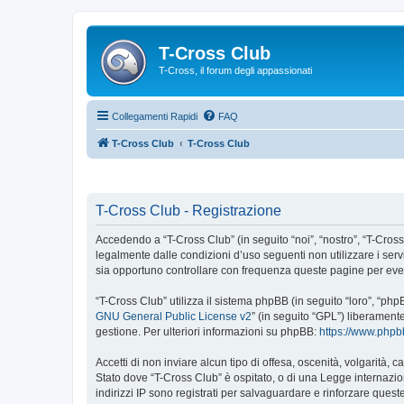
T-Cross Club
T-Cross, il forum degli appassionati
Collegamenti Rapidi
FAQ
T-Cross Club
T-Cross Club
T-Cross Club - Registrazione
Accedendo a “T-Cross Club” (in seguito “noi”, “nostro”, “T-Cross 
legalmente dalle condizioni d’uso seguenti non utilizzare i ser
sia opportuno controllare con frequenza queste pagine per event
“T-Cross Club” utilizza il sistema phpBB (in seguito “loro”, “p
GNU General Public License v2
” (in seguito “GPL”) liberament
gestione. Per ulteriori informazioni su phpBB:
https://www.php
Accetti di non inviare alcun tipo di offesa, oscenità, volgarità,
Stato dove “T-Cross Club” è ospitato, o di una Legge internazion
indirizzi IP sono registrati per salvaguardare e rinforzare quest