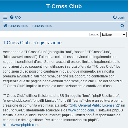
T-Cross Club
FAQ
Login
C
T-Cross Club
T-Cross Club
e
Lingua:
r
T-Cross Club - Registrazione
c
Accedendo a “T-Cross Club” (in seguito “noi”, “nostro”, “T-Cross Club”,
a
“https://www.t-cross.it”), l’utente accetta di essere vincolato legalmente alle
seguenti condizioni d’uso. Se non accetti di essere limitato legalmente dalle
condizioni d’uso seguenti non utilizzare i servizi offerti da “T-Cross Club”. Le
condizioni d’uso possono cambiare in qualunque momento, sarà nostra
premura avvisarti di tali modifiche, benché sia opportuno controllare con
frequenza queste pagine per eventuali modifiche, dato che l’uso dei servizi di
“T-Cross Club” implica la completa accettazione delle condizioni d’uso.
“T-Cross Club” utilizza il sistema phpBB (in seguito “loro”, “phpBB software”,
“www.phpbb.com”, “phpBB Limited”, “phpBB Teams”) che è un software per la
creazione di comunità web rilasciata sotto “
GNU General Public License v2
” (in
seguito “GPL”) liberamente scaricabile da
www.phpbb.com
. Il software phpBB
facilita le aree di discussione internet; phpBB Limited non è responsabile dei
contenuti e della gestione. Per ulteriori informazioni su phpBB:
https://www.phpbb.com
.