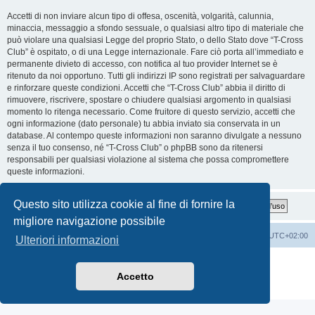
Accetti di non inviare alcun tipo di offesa, oscenità, volgarità, calunnia,
minaccia, messaggio a sfondo sessuale, o qualsiasi altro tipo di materiale che
può violare una qualsiasi Legge del proprio Stato, o dello Stato dove “T-Cross
Club” è ospitato, o di una Legge internazionale. Fare ciò porta all’immediato e
permanente divieto di accesso, con notifica al tuo provider Internet se è
ritenuto da noi opportuno. Tutti gli indirizzi IP sono registrati per salvaguardare
e rinforzare queste condizioni. Accetti che “T-Cross Club” abbia il diritto di
rimuovere, riscrivere, spostare o chiudere qualsiasi argomento in qualsiasi
momento lo ritenga necessario. Come fruitore di questo servizio, accetti che
ogni informazione (dato personale) tu abbia inviato sia conservata in un
database. Al contempo queste informazioni non saranno divulgate a nessuno
senza il tuo consenso, né “T-Cross Club” o phpBB sono da ritenersi
responsabili per qualsiasi violazione al sistema che possa compromettere
queste informazioni.
Questo sito utilizza cookie al fine di fornire la
migliore navigazione possibile
T-Cross Club
T-Cross Club
Tutti gli orari sono
UTC+02:00
Ulteriori informazioni
Creato da
phpBB
® Forum Software © phpBB Limited
Traduzione Italiana
phpBB-Italia.it
Accetto
Privacy
|
Condizioni