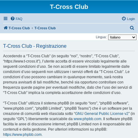
T-Cross Club
FAQ
Login
C
T-Cross Club
T-Cross Club
e
Lingua:
r
T-Cross Club - Registrazione
c
Accedendo a “T-Cross Club” (in seguito “noi”, “nostro”, “T-Cross Club”,
a
“https://www.t-cross.it”), l’utente accetta di essere vincolato legalmente alle
seguenti condizioni d’uso. Se non accetti di essere limitato legalmente dalle
condizioni d’uso seguenti non utilizzare i servizi offerti da “T-Cross Club”. Le
condizioni d’uso possono cambiare in qualunque momento, sarà nostra
premura avvisarti di tali modifiche, benché sia opportuno controllare con
frequenza queste pagine per eventuali modifiche, dato che l’uso dei servizi di
“T-Cross Club” implica la completa accettazione delle condizioni d’uso.
“T-Cross Club” utilizza il sistema phpBB (in seguito “loro”, “phpBB software”,
“www.phpbb.com”, “phpBB Limited”, “phpBB Teams”) che è un software per la
creazione di comunità web rilasciata sotto “
GNU General Public License v2
” (in
seguito “GPL”) liberamente scaricabile da
www.phpbb.com
. Il software phpBB
facilita le aree di discussione internet; phpBB Limited non è responsabile dei
contenuti e della gestione. Per ulteriori informazioni su phpBB:
https://www.phpbb.com
.