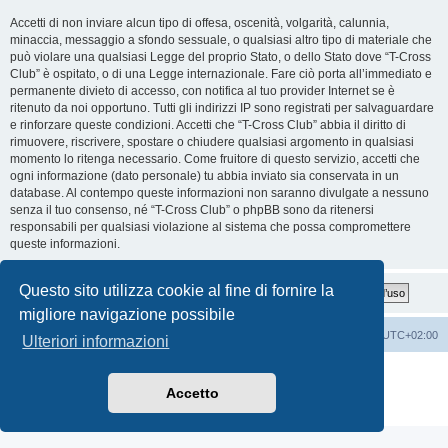
Accetti di non inviare alcun tipo di offesa, oscenità, volgarità, calunnia,
minaccia, messaggio a sfondo sessuale, o qualsiasi altro tipo di materiale che
può violare una qualsiasi Legge del proprio Stato, o dello Stato dove “T-Cross
Club” è ospitato, o di una Legge internazionale. Fare ciò porta all’immediato e
permanente divieto di accesso, con notifica al tuo provider Internet se è
ritenuto da noi opportuno. Tutti gli indirizzi IP sono registrati per salvaguardare
e rinforzare queste condizioni. Accetti che “T-Cross Club” abbia il diritto di
rimuovere, riscrivere, spostare o chiudere qualsiasi argomento in qualsiasi
momento lo ritenga necessario. Come fruitore di questo servizio, accetti che
ogni informazione (dato personale) tu abbia inviato sia conservata in un
database. Al contempo queste informazioni non saranno divulgate a nessuno
senza il tuo consenso, né “T-Cross Club” o phpBB sono da ritenersi
responsabili per qualsiasi violazione al sistema che possa compromettere
queste informazioni.
Questo sito utilizza cookie al fine di fornire la
migliore navigazione possibile
T-Cross Club
T-Cross Club
Tutti gli orari sono
UTC+02:00
Ulteriori informazioni
Creato da
phpBB
® Forum Software © phpBB Limited
Traduzione Italiana
phpBB-Italia.it
Accetto
Privacy
|
Condizioni