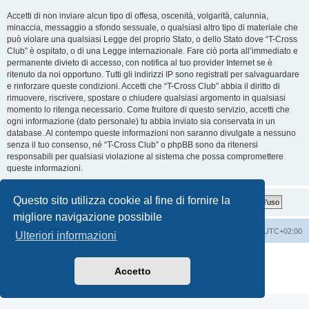
Accetti di non inviare alcun tipo di offesa, oscenità, volgarità, calunnia,
minaccia, messaggio a sfondo sessuale, o qualsiasi altro tipo di materiale che
può violare una qualsiasi Legge del proprio Stato, o dello Stato dove “T-Cross
Club” è ospitato, o di una Legge internazionale. Fare ciò porta all’immediato e
permanente divieto di accesso, con notifica al tuo provider Internet se è
ritenuto da noi opportuno. Tutti gli indirizzi IP sono registrati per salvaguardare
e rinforzare queste condizioni. Accetti che “T-Cross Club” abbia il diritto di
rimuovere, riscrivere, spostare o chiudere qualsiasi argomento in qualsiasi
momento lo ritenga necessario. Come fruitore di questo servizio, accetti che
ogni informazione (dato personale) tu abbia inviato sia conservata in un
database. Al contempo queste informazioni non saranno divulgate a nessuno
senza il tuo consenso, né “T-Cross Club” o phpBB sono da ritenersi
responsabili per qualsiasi violazione al sistema che possa compromettere
queste informazioni.
Questo sito utilizza cookie al fine di fornire la
migliore navigazione possibile
T-Cross Club
T-Cross Club
Tutti gli orari sono
UTC+02:00
Ulteriori informazioni
Creato da
phpBB
® Forum Software © phpBB Limited
Traduzione Italiana
phpBB-Italia.it
Accetto
Privacy
|
Condizioni