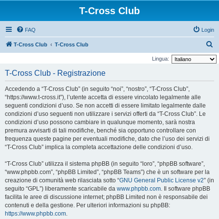
T-Cross Club
FAQ
Login
C
T-Cross Club
T-Cross Club
e
Lingua:
r
T-Cross Club - Registrazione
c
Accedendo a “T-Cross Club” (in seguito “noi”, “nostro”, “T-Cross Club”,
a
“https://www.t-cross.it”), l’utente accetta di essere vincolato legalmente alle
seguenti condizioni d’uso. Se non accetti di essere limitato legalmente dalle
condizioni d’uso seguenti non utilizzare i servizi offerti da “T-Cross Club”. Le
condizioni d’uso possono cambiare in qualunque momento, sarà nostra
premura avvisarti di tali modifiche, benché sia opportuno controllare con
frequenza queste pagine per eventuali modifiche, dato che l’uso dei servizi di
“T-Cross Club” implica la completa accettazione delle condizioni d’uso.
“T-Cross Club” utilizza il sistema phpBB (in seguito “loro”, “phpBB software”,
“www.phpbb.com”, “phpBB Limited”, “phpBB Teams”) che è un software per la
creazione di comunità web rilasciata sotto “
GNU General Public License v2
” (in
seguito “GPL”) liberamente scaricabile da
www.phpbb.com
. Il software phpBB
facilita le aree di discussione internet; phpBB Limited non è responsabile dei
contenuti e della gestione. Per ulteriori informazioni su phpBB:
https://www.phpbb.com
.