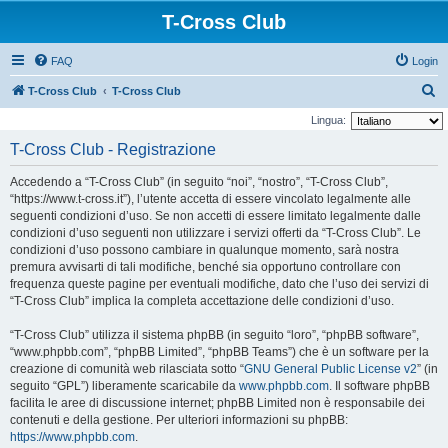
T-Cross Club
FAQ
Login
C
T-Cross Club
T-Cross Club
e
Lingua:
r
T-Cross Club - Registrazione
c
Accedendo a “T-Cross Club” (in seguito “noi”, “nostro”, “T-Cross Club”,
a
“https://www.t-cross.it”), l’utente accetta di essere vincolato legalmente alle
seguenti condizioni d’uso. Se non accetti di essere limitato legalmente dalle
condizioni d’uso seguenti non utilizzare i servizi offerti da “T-Cross Club”. Le
condizioni d’uso possono cambiare in qualunque momento, sarà nostra
premura avvisarti di tali modifiche, benché sia opportuno controllare con
frequenza queste pagine per eventuali modifiche, dato che l’uso dei servizi di
“T-Cross Club” implica la completa accettazione delle condizioni d’uso.
“T-Cross Club” utilizza il sistema phpBB (in seguito “loro”, “phpBB software”,
“www.phpbb.com”, “phpBB Limited”, “phpBB Teams”) che è un software per la
creazione di comunità web rilasciata sotto “
GNU General Public License v2
” (in
seguito “GPL”) liberamente scaricabile da
www.phpbb.com
. Il software phpBB
facilita le aree di discussione internet; phpBB Limited non è responsabile dei
contenuti e della gestione. Per ulteriori informazioni su phpBB:
https://www.phpbb.com
.