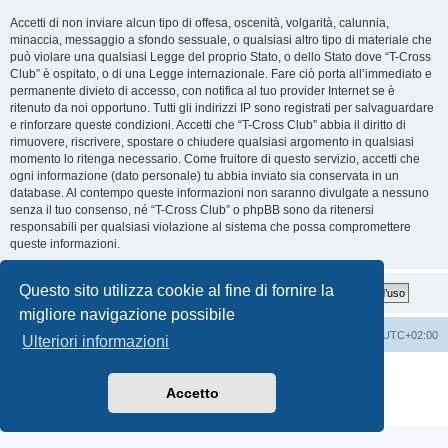
Accetti di non inviare alcun tipo di offesa, oscenità, volgarità, calunnia,
minaccia, messaggio a sfondo sessuale, o qualsiasi altro tipo di materiale che
può violare una qualsiasi Legge del proprio Stato, o dello Stato dove “T-Cross
Club” è ospitato, o di una Legge internazionale. Fare ciò porta all’immediato e
permanente divieto di accesso, con notifica al tuo provider Internet se è
ritenuto da noi opportuno. Tutti gli indirizzi IP sono registrati per salvaguardare
e rinforzare queste condizioni. Accetti che “T-Cross Club” abbia il diritto di
rimuovere, riscrivere, spostare o chiudere qualsiasi argomento in qualsiasi
momento lo ritenga necessario. Come fruitore di questo servizio, accetti che
ogni informazione (dato personale) tu abbia inviato sia conservata in un
database. Al contempo queste informazioni non saranno divulgate a nessuno
senza il tuo consenso, né “T-Cross Club” o phpBB sono da ritenersi
responsabili per qualsiasi violazione al sistema che possa compromettere
queste informazioni.
Questo sito utilizza cookie al fine di fornire la
migliore navigazione possibile
T-Cross Club
T-Cross Club
Tutti gli orari sono
UTC+02:00
Ulteriori informazioni
Creato da
phpBB
® Forum Software © phpBB Limited
Traduzione Italiana
phpBB-Italia.it
Accetto
Privacy
|
Condizioni