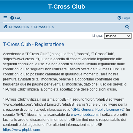
T-Cross Club
FAQ
Login
C
T-Cross Club
T-Cross Club
e
Lingua:
r
T-Cross Club - Registrazione
c
Accedendo a “T-Cross Club” (in seguito “noi”, “nostro”, “T-Cross Club”,
a
“https://www.t-cross.it”), l’utente accetta di essere vincolato legalmente alle
seguenti condizioni d’uso. Se non accetti di essere limitato legalmente dalle
condizioni d’uso seguenti non utilizzare i servizi offerti da “T-Cross Club”. Le
condizioni d’uso possono cambiare in qualunque momento, sarà nostra
premura avvisarti di tali modifiche, benché sia opportuno controllare con
frequenza queste pagine per eventuali modifiche, dato che l’uso dei servizi di
“T-Cross Club” implica la completa accettazione delle condizioni d’uso.
“T-Cross Club” utilizza il sistema phpBB (in seguito “loro”, “phpBB software”,
“www.phpbb.com”, “phpBB Limited”, “phpBB Teams”) che è un software per la
creazione di comunità web rilasciata sotto “
GNU General Public License v2
” (in
seguito “GPL”) liberamente scaricabile da
www.phpbb.com
. Il software phpBB
facilita le aree di discussione internet; phpBB Limited non è responsabile dei
contenuti e della gestione. Per ulteriori informazioni su phpBB:
https://www.phpbb.com
.