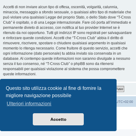
Accetti di non inviare alcun tipo di offesa, oscenità, volgarità, calunnia,
minaccia, messaggio a sfondo sessuale, o qualsiasi altro tipo di materiale che
può violare una qualsiasi Legge del proprio Stato, o dello Stato dove “T-Cross
Club” è ospitato, o di una Legge internazionale. Fare ciò porta all’immediato e
permanente divieto di accesso, con notifica al tuo provider Internet se è
ritenuto da noi opportuno. Tutti gli indirizzi IP sono registrati per salvaguardare
e rinforzare queste condizioni. Accetti che “T-Cross Club” abbia il diritto di
rimuovere, riscrivere, spostare o chiudere qualsiasi argomento in qualsiasi
momento lo ritenga necessario. Come fruitore di questo servizio, accetti che
ogni informazione (dato personale) tu abbia inviato sia conservata in un
database. Al contempo queste informazioni non saranno divulgate a nessuno
senza il tuo consenso, né “T-Cross Club” o phpBB sono da ritenersi
responsabili per qualsiasi violazione al sistema che possa compromettere
queste informazioni.
Questo sito utilizza cookie al fine di fornire la
migliore navigazione possibile
T-Cross Club
T-Cross Club
Tutti gli orari sono
UTC+02:00
Ulteriori informazioni
Creato da
phpBB
® Forum Software © phpBB Limited
Traduzione Italiana
phpBB-Italia.it
Accetto
Privacy
|
Condizioni