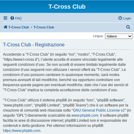
T-Cross Club
FAQ
Login
C
T-Cross Club
T-Cross Club
e
Lingua:
r
T-Cross Club - Registrazione
c
Accedendo a “T-Cross Club” (in seguito “noi”, “nostro”, “T-Cross Club”,
a
“https://www.t-cross.it”), l’utente accetta di essere vincolato legalmente alle
seguenti condizioni d’uso. Se non accetti di essere limitato legalmente dalle
condizioni d’uso seguenti non utilizzare i servizi offerti da “T-Cross Club”. Le
condizioni d’uso possono cambiare in qualunque momento, sarà nostra
premura avvisarti di tali modifiche, benché sia opportuno controllare con
frequenza queste pagine per eventuali modifiche, dato che l’uso dei servizi di
“T-Cross Club” implica la completa accettazione delle condizioni d’uso.
“T-Cross Club” utilizza il sistema phpBB (in seguito “loro”, “phpBB software”,
“www.phpbb.com”, “phpBB Limited”, “phpBB Teams”) che è un software per la
creazione di comunità web rilasciata sotto “
GNU General Public License v2
” (in
seguito “GPL”) liberamente scaricabile da
www.phpbb.com
. Il software phpBB
facilita le aree di discussione internet; phpBB Limited non è responsabile dei
contenuti e della gestione. Per ulteriori informazioni su phpBB:
https://www.phpbb.com
.