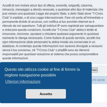
Accetti di non inviare alcun tipo di offesa, oscenità, volgarità, calunnia,
minaccia, messaggio a sfondo sessuale, o qualsiasi altro tipo di materiale che
può violare una qualsiasi Legge del proprio Stato, o dello Stato dove “T-Cross
Club” è ospitato, o di una Legge internazionale. Fare ciò porta all’immediato e
permanente divieto di accesso, con notifica al tuo provider Internet se è
ritenuto da noi opportuno. Tutti gli indirizzi IP sono registrati per salvaguardare
e rinforzare queste condizioni. Accetti che “T-Cross Club” abbia il diritto di
rimuovere, riscrivere, spostare o chiudere qualsiasi argomento in qualsiasi
momento lo ritenga necessario. Come fruitore di questo servizio, accetti che
ogni informazione (dato personale) tu abbia inviato sia conservata in un
database. Al contempo queste informazioni non saranno divulgate a nessuno
senza il tuo consenso, né “T-Cross Club” o phpBB sono da ritenersi
responsabili per qualsiasi violazione al sistema che possa compromettere
queste informazioni.
Questo sito utilizza cookie al fine di fornire la
migliore navigazione possibile
T-Cross Club
T-Cross Club
Tutti gli orari sono
UTC+02:00
Ulteriori informazioni
Creato da
phpBB
® Forum Software © phpBB Limited
Traduzione Italiana
phpBB-Italia.it
Accetto
Privacy
|
Condizioni