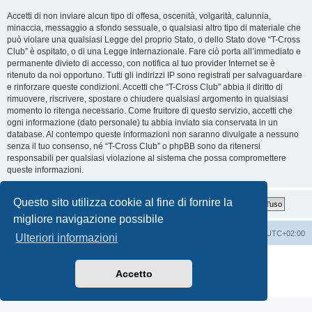
Accetti di non inviare alcun tipo di offesa, oscenità, volgarità, calunnia,
minaccia, messaggio a sfondo sessuale, o qualsiasi altro tipo di materiale che
può violare una qualsiasi Legge del proprio Stato, o dello Stato dove “T-Cross
Club” è ospitato, o di una Legge internazionale. Fare ciò porta all’immediato e
permanente divieto di accesso, con notifica al tuo provider Internet se è
ritenuto da noi opportuno. Tutti gli indirizzi IP sono registrati per salvaguardare
e rinforzare queste condizioni. Accetti che “T-Cross Club” abbia il diritto di
rimuovere, riscrivere, spostare o chiudere qualsiasi argomento in qualsiasi
momento lo ritenga necessario. Come fruitore di questo servizio, accetti che
ogni informazione (dato personale) tu abbia inviato sia conservata in un
database. Al contempo queste informazioni non saranno divulgate a nessuno
senza il tuo consenso, né “T-Cross Club” o phpBB sono da ritenersi
responsabili per qualsiasi violazione al sistema che possa compromettere
queste informazioni.
Questo sito utilizza cookie al fine di fornire la
migliore navigazione possibile
T-Cross Club
T-Cross Club
Tutti gli orari sono
UTC+02:00
Ulteriori informazioni
Creato da
phpBB
® Forum Software © phpBB Limited
Traduzione Italiana
phpBB-Italia.it
Accetto
Privacy
|
Condizioni