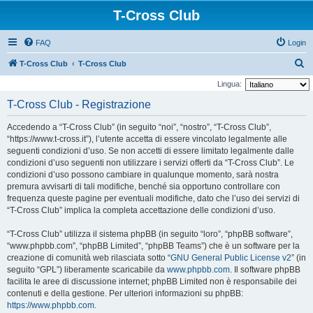
T-Cross Club
FAQ
Login
C
T-Cross Club
T-Cross Club
e
Lingua:
r
T-Cross Club - Registrazione
c
Accedendo a “T-Cross Club” (in seguito “noi”, “nostro”, “T-Cross Club”,
a
“https://www.t-cross.it”), l’utente accetta di essere vincolato legalmente alle
seguenti condizioni d’uso. Se non accetti di essere limitato legalmente dalle
condizioni d’uso seguenti non utilizzare i servizi offerti da “T-Cross Club”. Le
condizioni d’uso possono cambiare in qualunque momento, sarà nostra
premura avvisarti di tali modifiche, benché sia opportuno controllare con
frequenza queste pagine per eventuali modifiche, dato che l’uso dei servizi di
“T-Cross Club” implica la completa accettazione delle condizioni d’uso.
“T-Cross Club” utilizza il sistema phpBB (in seguito “loro”, “phpBB software”,
“www.phpbb.com”, “phpBB Limited”, “phpBB Teams”) che è un software per la
creazione di comunità web rilasciata sotto “
GNU General Public License v2
” (in
seguito “GPL”) liberamente scaricabile da
www.phpbb.com
. Il software phpBB
facilita le aree di discussione internet; phpBB Limited non è responsabile dei
contenuti e della gestione. Per ulteriori informazioni su phpBB:
https://www.phpbb.com
.