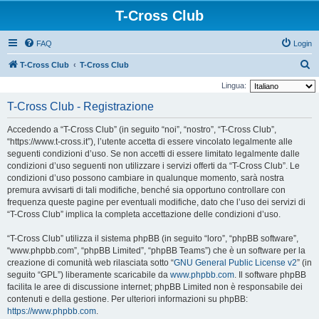
T-Cross Club
FAQ
Login
C
T-Cross Club
T-Cross Club
e
Lingua:
r
T-Cross Club - Registrazione
c
Accedendo a “T-Cross Club” (in seguito “noi”, “nostro”, “T-Cross Club”,
a
“https://www.t-cross.it”), l’utente accetta di essere vincolato legalmente alle
seguenti condizioni d’uso. Se non accetti di essere limitato legalmente dalle
condizioni d’uso seguenti non utilizzare i servizi offerti da “T-Cross Club”. Le
condizioni d’uso possono cambiare in qualunque momento, sarà nostra
premura avvisarti di tali modifiche, benché sia opportuno controllare con
frequenza queste pagine per eventuali modifiche, dato che l’uso dei servizi di
“T-Cross Club” implica la completa accettazione delle condizioni d’uso.
“T-Cross Club” utilizza il sistema phpBB (in seguito “loro”, “phpBB software”,
“www.phpbb.com”, “phpBB Limited”, “phpBB Teams”) che è un software per la
creazione di comunità web rilasciata sotto “
GNU General Public License v2
” (in
seguito “GPL”) liberamente scaricabile da
www.phpbb.com
. Il software phpBB
facilita le aree di discussione internet; phpBB Limited non è responsabile dei
contenuti e della gestione. Per ulteriori informazioni su phpBB:
https://www.phpbb.com
.