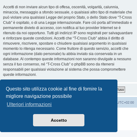
Accetti di non inviare alcun tipo di offesa, oscenità, volgarità, calunnia,
minaccia, messaggio a sfondo sessuale, o qualsiasi altro tipo di materiale che
può violare una qualsiasi Legge del proprio Stato, o dello Stato dove “T-Cross
Club” è ospitato, o di una Legge internazionale. Fare ciò porta all’immediato e
permanente divieto di accesso, con notifica al tuo provider Internet se è
ritenuto da noi opportuno. Tutti gli indirizzi IP sono registrati per salvaguardare
e rinforzare queste condizioni. Accetti che “T-Cross Club” abbia il diritto di
rimuovere, riscrivere, spostare o chiudere qualsiasi argomento in qualsiasi
momento lo ritenga necessario. Come fruitore di questo servizio, accetti che
ogni informazione (dato personale) tu abbia inviato sia conservata in un
database. Al contempo queste informazioni non saranno divulgate a nessuno
senza il tuo consenso, né “T-Cross Club” o phpBB sono da ritenersi
responsabili per qualsiasi violazione al sistema che possa compromettere
queste informazioni.
Questo sito utilizza cookie al fine di fornire la
migliore navigazione possibile
T-Cross Club
T-Cross Club
Tutti gli orari sono
UTC+02:00
Ulteriori informazioni
Creato da
phpBB
® Forum Software © phpBB Limited
Traduzione Italiana
phpBB-Italia.it
Accetto
Privacy
|
Condizioni