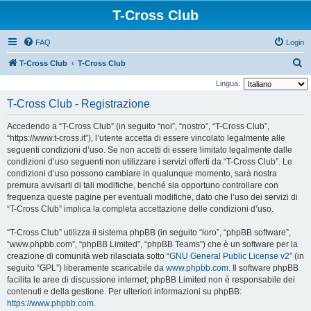
T-Cross Club
FAQ
Login
C
T-Cross Club
T-Cross Club
e
Lingua:
r
T-Cross Club - Registrazione
c
Accedendo a “T-Cross Club” (in seguito “noi”, “nostro”, “T-Cross Club”,
a
“https://www.t-cross.it”), l’utente accetta di essere vincolato legalmente alle
seguenti condizioni d’uso. Se non accetti di essere limitato legalmente dalle
condizioni d’uso seguenti non utilizzare i servizi offerti da “T-Cross Club”. Le
condizioni d’uso possono cambiare in qualunque momento, sarà nostra
premura avvisarti di tali modifiche, benché sia opportuno controllare con
frequenza queste pagine per eventuali modifiche, dato che l’uso dei servizi di
“T-Cross Club” implica la completa accettazione delle condizioni d’uso.
“T-Cross Club” utilizza il sistema phpBB (in seguito “loro”, “phpBB software”,
“www.phpbb.com”, “phpBB Limited”, “phpBB Teams”) che è un software per la
creazione di comunità web rilasciata sotto “
GNU General Public License v2
” (in
seguito “GPL”) liberamente scaricabile da
www.phpbb.com
. Il software phpBB
facilita le aree di discussione internet; phpBB Limited non è responsabile dei
contenuti e della gestione. Per ulteriori informazioni su phpBB:
https://www.phpbb.com
.