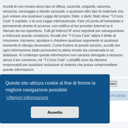
Accetti di non inviare alcun tipo di offesa, oscenità, volgarità, calunnia,
minaccia, messaggio a sfondo sessuale, o qualsiasi altro tipo di materiale che
può violare una qualsiasi Legge del proprio Stato, o dello Stato dove “T-Cross
Club” è ospitato, o di una Legge internazionale. Fare ciò porta all’immediato e
permanente divieto di accesso, con notifica al tuo provider Internet se è
ritenuto da noi opportuno. Tutti gli indirizzi IP sono registrati per salvaguardare
e rinforzare queste condizioni. Accetti che “T-Cross Club” abbia il diritto di
rimuovere, riscrivere, spostare o chiudere qualsiasi argomento in qualsiasi
momento lo ritenga necessario. Come fruitore di questo servizio, accetti che
ogni informazione (dato personale) tu abbia inviato sia conservata in un
database. Al contempo queste informazioni non saranno divulgate a nessuno
senza il tuo consenso, né “T-Cross Club” o phpBB sono da ritenersi
responsabili per qualsiasi violazione al sistema che possa compromettere
queste informazioni.
Questo sito utilizza cookie al fine di fornire la
migliore navigazione possibile
T-Cross Club
T-Cross Club
Tutti gli orari sono
UTC+02:00
Ulteriori informazioni
Creato da
phpBB
® Forum Software © phpBB Limited
Traduzione Italiana
phpBB-Italia.it
Accetto
Privacy
|
Condizioni