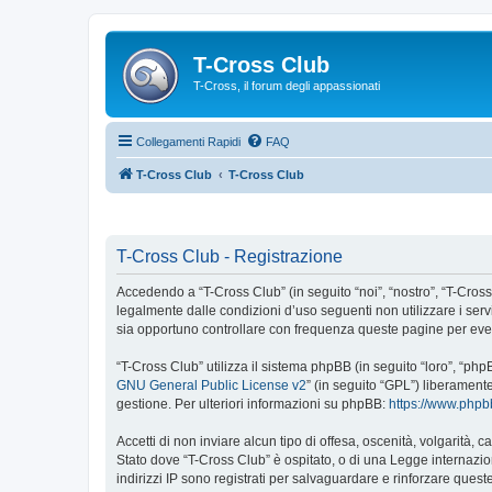
T-Cross Club
T-Cross, il forum degli appassionati
Collegamenti Rapidi
FAQ
T-Cross Club
T-Cross Club
T-Cross Club - Registrazione
Accedendo a “T-Cross Club” (in seguito “noi”, “nostro”, “T-Cross 
legalmente dalle condizioni d’uso seguenti non utilizzare i ser
sia opportuno controllare con frequenza queste pagine per event
“T-Cross Club” utilizza il sistema phpBB (in seguito “loro”, “p
GNU General Public License v2
” (in seguito “GPL”) liberament
gestione. Per ulteriori informazioni su phpBB:
https://www.php
Accetti di non inviare alcun tipo di offesa, oscenità, volgarità,
Stato dove “T-Cross Club” è ospitato, o di una Legge internazion
indirizzi IP sono registrati per salvaguardare e rinforzare quest