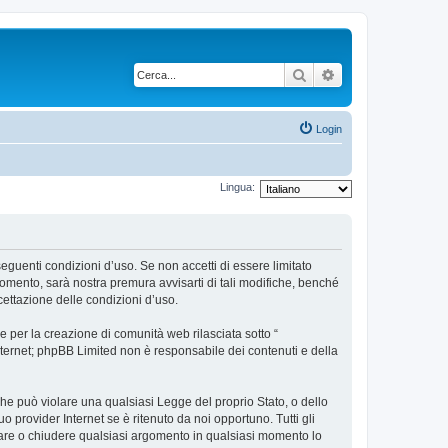
Cerca
Ricerca avanzata
Login
Lingua:
 seguenti condizioni d’uso. Se non accetti di essere limitato
omento, sarà nostra premura avvisarti di tali modifiche, benché
cettazione delle condizioni d’uso.
 per la creazione di comunità web rilasciata sotto “
 internet; phpBB Limited non è responsabile dei contenuti e della
 che può violare una qualsiasi Legge del proprio Stato, o dello
 provider Internet se è ritenuto da noi opportuno. Tutti gli
postare o chiudere qualsiasi argomento in qualsiasi momento lo