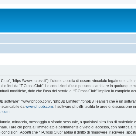
Club”, “https://www.t-cross.it”), l’utente accetta di essere vincolato legalmente alle
vizi offerti da “T-Cross Club”. Le condizioni d’uso possono cambiare in qualunque m
uali modifiche, dato che l’uso dei servizi di “T-Cross Club” implica la completa ac
hpBB software”, “www.phpbb.com”, “phpBB Limited”, “phpBB Teams”) che è un software
e scaricabile da
www.phpbb.com
. Il software phpBB facilita le aree di discussione
bb.com
.
 calunnia, minaccia, messaggio a sfondo sessuale, o qualsiasi altro tipo di materiale
ale. Fare ciò porta all’immediato e permanente divieto di accesso, con notifica al tuo
e condizioni. Accetti che “T-Cross Club” abbia il diritto di rimuovere, riscrivere, s