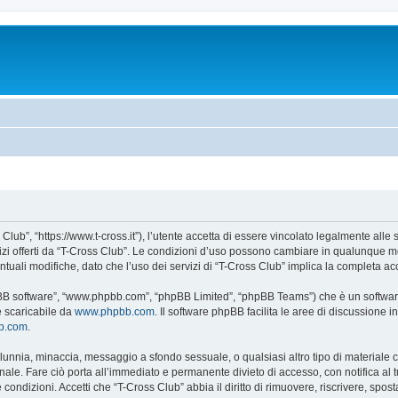
Club”, “https://www.t-cross.it”), l’utente accetta di essere vincolato legalmente alle
vizi offerti da “T-Cross Club”. Le condizioni d’uso possono cambiare in qualunque m
uali modifiche, dato che l’uso dei servizi di “T-Cross Club” implica la completa ac
hpBB software”, “www.phpbb.com”, “phpBB Limited”, “phpBB Teams”) che è un software
e scaricabile da
www.phpbb.com
. Il software phpBB facilita le aree di discussione
bb.com
.
 calunnia, minaccia, messaggio a sfondo sessuale, o qualsiasi altro tipo di materiale
ale. Fare ciò porta all’immediato e permanente divieto di accesso, con notifica al tuo
e condizioni. Accetti che “T-Cross Club” abbia il diritto di rimuovere, riscrivere, s