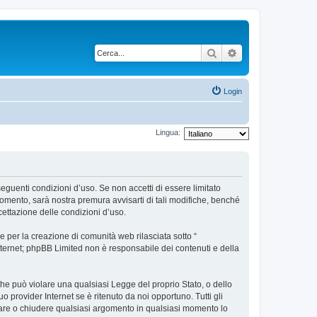
Cerca
Ricerca avanzata
Login
Lingua:
 seguenti condizioni d’uso. Se non accetti di essere limitato
omento, sarà nostra premura avvisarti di tali modifiche, benché
cettazione delle condizioni d’uso.
 per la creazione di comunità web rilasciata sotto “
 internet; phpBB Limited non è responsabile dei contenuti e della
 che può violare una qualsiasi Legge del proprio Stato, o dello
 provider Internet se è ritenuto da noi opportuno. Tutti gli
postare o chiudere qualsiasi argomento in qualsiasi momento lo