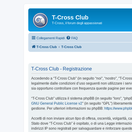
T-Cross Club
T-Cross, il forum degli appassionati
Collegamenti Rapidi
FAQ
T-Cross Club
T-Cross Club
T-Cross Club - Registrazione
Accedendo a “T-Cross Club” (in seguito “noi”, “nostro”, “T-Cross 
legalmente dalle condizioni d’uso seguenti non utilizzare i ser
sia opportuno controllare con frequenza queste pagine per event
“T-Cross Club” utilizza il sistema phpBB (in seguito “loro”, “p
GNU General Public License v2
” (in seguito “GPL”) liberament
gestione. Per ulteriori informazioni su phpBB:
https://www.php
Accetti di non inviare alcun tipo di offesa, oscenità, volgarità,
Stato dove “T-Cross Club” è ospitato, o di una Legge internazion
indirizzi IP sono registrati per salvaguardare e rinforzare quest