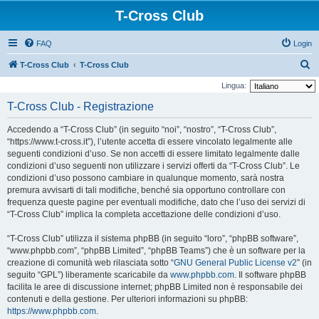
T-Cross Club
FAQ
Login
C
T-Cross Club
T-Cross Club
e
Lingua:
r
T-Cross Club - Registrazione
c
Accedendo a “T-Cross Club” (in seguito “noi”, “nostro”, “T-Cross Club”,
a
“https://www.t-cross.it”), l’utente accetta di essere vincolato legalmente alle
seguenti condizioni d’uso. Se non accetti di essere limitato legalmente dalle
condizioni d’uso seguenti non utilizzare i servizi offerti da “T-Cross Club”. Le
condizioni d’uso possono cambiare in qualunque momento, sarà nostra
premura avvisarti di tali modifiche, benché sia opportuno controllare con
frequenza queste pagine per eventuali modifiche, dato che l’uso dei servizi di
“T-Cross Club” implica la completa accettazione delle condizioni d’uso.
“T-Cross Club” utilizza il sistema phpBB (in seguito “loro”, “phpBB software”,
“www.phpbb.com”, “phpBB Limited”, “phpBB Teams”) che è un software per la
creazione di comunità web rilasciata sotto “
GNU General Public License v2
” (in
seguito “GPL”) liberamente scaricabile da
www.phpbb.com
. Il software phpBB
facilita le aree di discussione internet; phpBB Limited non è responsabile dei
contenuti e della gestione. Per ulteriori informazioni su phpBB:
https://www.phpbb.com
.