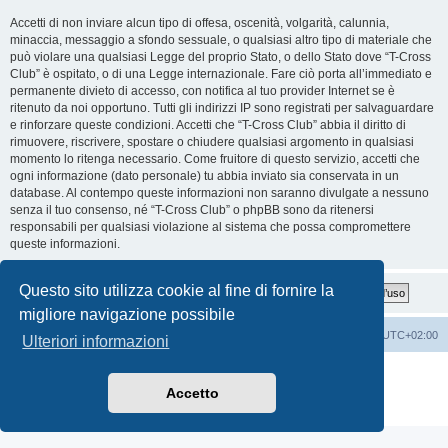
Accetti di non inviare alcun tipo di offesa, oscenità, volgarità, calunnia,
minaccia, messaggio a sfondo sessuale, o qualsiasi altro tipo di materiale che
può violare una qualsiasi Legge del proprio Stato, o dello Stato dove “T-Cross
Club” è ospitato, o di una Legge internazionale. Fare ciò porta all’immediato e
permanente divieto di accesso, con notifica al tuo provider Internet se è
ritenuto da noi opportuno. Tutti gli indirizzi IP sono registrati per salvaguardare
e rinforzare queste condizioni. Accetti che “T-Cross Club” abbia il diritto di
rimuovere, riscrivere, spostare o chiudere qualsiasi argomento in qualsiasi
momento lo ritenga necessario. Come fruitore di questo servizio, accetti che
ogni informazione (dato personale) tu abbia inviato sia conservata in un
database. Al contempo queste informazioni non saranno divulgate a nessuno
senza il tuo consenso, né “T-Cross Club” o phpBB sono da ritenersi
responsabili per qualsiasi violazione al sistema che possa compromettere
queste informazioni.
Questo sito utilizza cookie al fine di fornire la
migliore navigazione possibile
T-Cross Club
T-Cross Club
Tutti gli orari sono
UTC+02:00
Ulteriori informazioni
Creato da
phpBB
® Forum Software © phpBB Limited
Traduzione Italiana
phpBB-Italia.it
Accetto
Privacy
|
Condizioni