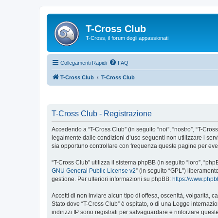
T-Cross Club
T-Cross, il forum degli appassionati
Collegamenti Rapidi
FAQ
T-Cross Club
T-Cross Club
T-Cross Club - Registrazione
Accedendo a “T-Cross Club” (in seguito “noi”, “nostro”, “T-Cross 
legalmente dalle condizioni d’uso seguenti non utilizzare i ser
sia opportuno controllare con frequenza queste pagine per event
“T-Cross Club” utilizza il sistema phpBB (in seguito “loro”, “p
GNU General Public License v2
” (in seguito “GPL”) liberament
gestione. Per ulteriori informazioni su phpBB:
https://www.php
Accetti di non inviare alcun tipo di offesa, oscenità, volgarità,
Stato dove “T-Cross Club” è ospitato, o di una Legge internazion
indirizzi IP sono registrati per salvaguardare e rinforzare quest