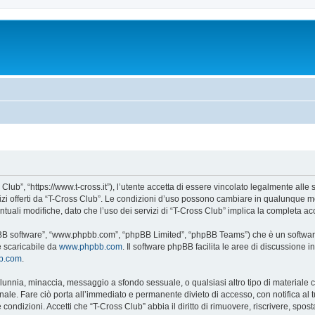
Club”, “https://www.t-cross.it”), l’utente accetta di essere vincolato legalmente alle
vizi offerti da “T-Cross Club”. Le condizioni d’uso possono cambiare in qualunque m
uali modifiche, dato che l’uso dei servizi di “T-Cross Club” implica la completa ac
hpBB software”, “www.phpbb.com”, “phpBB Limited”, “phpBB Teams”) che è un software
e scaricabile da
www.phpbb.com
. Il software phpBB facilita le aree di discussione
bb.com
.
 calunnia, minaccia, messaggio a sfondo sessuale, o qualsiasi altro tipo di materiale
ale. Fare ciò porta all’immediato e permanente divieto di accesso, con notifica al tuo
e condizioni. Accetti che “T-Cross Club” abbia il diritto di rimuovere, riscrivere, s