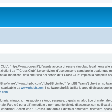
Club”, “https://www.t-cross.it”), l’utente accetta di essere vincolato legalmente alle
vizi offerti da “T-Cross Club”. Le condizioni d’uso possono cambiare in qualunque m
uali modifiche, dato che l’uso dei servizi di “T-Cross Club” implica la completa ac
hpBB software”, “www.phpbb.com”, “phpBB Limited”, “phpBB Teams”) che è un software
e scaricabile da
www.phpbb.com
. Il software phpBB facilita le aree di discussione
bb.com
.
 calunnia, minaccia, messaggio a sfondo sessuale, o qualsiasi altro tipo di materiale
ale. Fare ciò porta all’immediato e permanente divieto di accesso, con notifica al tuo
e condizioni. Accetti che “T-Cross Club” abbia il diritto di rimuovere, riscrivere, s