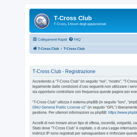
T-Cross Club
T-Cross, il forum degli appassionati
Collegamenti Rapidi
FAQ
T-Cross Club
T-Cross Club
T-Cross Club - Registrazione
Accedendo a “T-Cross Club” (in seguito “noi”, “nostro”, “T-Cross 
legalmente dalle condizioni d’uso seguenti non utilizzare i ser
sia opportuno controllare con frequenza queste pagine per event
“T-Cross Club” utilizza il sistema phpBB (in seguito “loro”, “p
GNU General Public License v2
” (in seguito “GPL”) liberament
gestione. Per ulteriori informazioni su phpBB:
https://www.php
Accetti di non inviare alcun tipo di offesa, oscenità, volgarità,
Stato dove “T-Cross Club” è ospitato, o di una Legge internazion
indirizzi IP sono registrati per salvaguardare e rinforzare quest