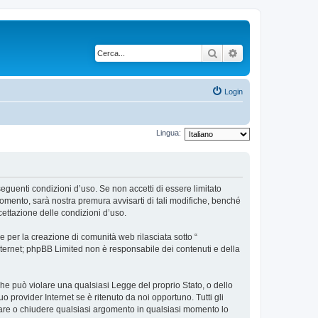
Cerca
Ricerca avanzata
Login
Lingua:
 seguenti condizioni d’uso. Se non accetti di essere limitato
omento, sarà nostra premura avvisarti di tali modifiche, benché
cettazione delle condizioni d’uso.
 per la creazione di comunità web rilasciata sotto “
 internet; phpBB Limited non è responsabile dei contenuti e della
 che può violare una qualsiasi Legge del proprio Stato, o dello
 provider Internet se è ritenuto da noi opportuno. Tutti gli
postare o chiudere qualsiasi argomento in qualsiasi momento lo