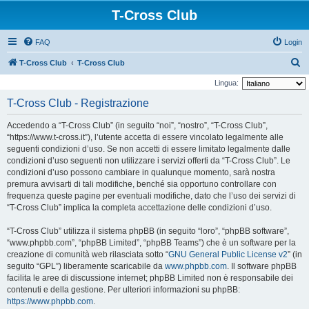
T-Cross Club
FAQ
Login
C
T-Cross Club
T-Cross Club
e
Lingua:
r
T-Cross Club - Registrazione
c
Accedendo a “T-Cross Club” (in seguito “noi”, “nostro”, “T-Cross Club”,
a
“https://www.t-cross.it”), l’utente accetta di essere vincolato legalmente alle
seguenti condizioni d’uso. Se non accetti di essere limitato legalmente dalle
condizioni d’uso seguenti non utilizzare i servizi offerti da “T-Cross Club”. Le
condizioni d’uso possono cambiare in qualunque momento, sarà nostra
premura avvisarti di tali modifiche, benché sia opportuno controllare con
frequenza queste pagine per eventuali modifiche, dato che l’uso dei servizi di
“T-Cross Club” implica la completa accettazione delle condizioni d’uso.
“T-Cross Club” utilizza il sistema phpBB (in seguito “loro”, “phpBB software”,
“www.phpbb.com”, “phpBB Limited”, “phpBB Teams”) che è un software per la
creazione di comunità web rilasciata sotto “
GNU General Public License v2
” (in
seguito “GPL”) liberamente scaricabile da
www.phpbb.com
. Il software phpBB
facilita le aree di discussione internet; phpBB Limited non è responsabile dei
contenuti e della gestione. Per ulteriori informazioni su phpBB:
https://www.phpbb.com
.