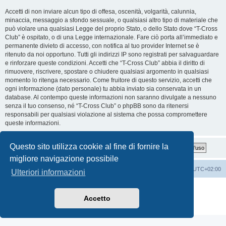
Accetti di non inviare alcun tipo di offesa, oscenità, volgarità, calunnia,
minaccia, messaggio a sfondo sessuale, o qualsiasi altro tipo di materiale che
può violare una qualsiasi Legge del proprio Stato, o dello Stato dove “T-Cross
Club” è ospitato, o di una Legge internazionale. Fare ciò porta all’immediato e
permanente divieto di accesso, con notifica al tuo provider Internet se è
ritenuto da noi opportuno. Tutti gli indirizzi IP sono registrati per salvaguardare
e rinforzare queste condizioni. Accetti che “T-Cross Club” abbia il diritto di
rimuovere, riscrivere, spostare o chiudere qualsiasi argomento in qualsiasi
momento lo ritenga necessario. Come fruitore di questo servizio, accetti che
ogni informazione (dato personale) tu abbia inviato sia conservata in un
database. Al contempo queste informazioni non saranno divulgate a nessuno
senza il tuo consenso, né “T-Cross Club” o phpBB sono da ritenersi
responsabili per qualsiasi violazione al sistema che possa compromettere
queste informazioni.
Questo sito utilizza cookie al fine di fornire la
migliore navigazione possibile
T-Cross Club
T-Cross Club
Tutti gli orari sono
UTC+02:00
Ulteriori informazioni
Creato da
phpBB
® Forum Software © phpBB Limited
Traduzione Italiana
phpBB-Italia.it
Accetto
Privacy
|
Condizioni