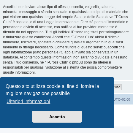
Accetti di non inviare alcun tipo di offesa, oscenità, volgarità, calunnia,
minaccia, messaggio a sfondo sessuale, o qualsiasi altro tipo di materiale che
può violare una qualsiasi Legge del proprio Stato, o dello Stato dove “T-Cross
Club” è ospitato, o di una Legge internazionale. Fare ciò porta all’immediato e
permanente divieto di accesso, con notifica al tuo provider Internet se è
ritenuto da noi opportuno. Tutti gli indirizzi IP sono registrati per salvaguardare
e rinforzare queste condizioni. Accetti che “T-Cross Club” abbia il diritto di
rimuovere, riscrivere, spostare o chiudere qualsiasi argomento in qualsiasi
momento lo ritenga necessario. Come fruitore di questo servizio, accetti che
ogni informazione (dato personale) tu abbia inviato sia conservata in un
database. Al contempo queste informazioni non saranno divulgate a nessuno
senza il tuo consenso, né “T-Cross Club” o phpBB sono da ritenersi
responsabili per qualsiasi violazione al sistema che possa compromettere
queste informazioni.
Questo sito utilizza cookie al fine di fornire la
migliore navigazione possibile
T-Cross Club
T-Cross Club
Tutti gli orari sono
UTC+02:00
Ulteriori informazioni
Creato da
phpBB
® Forum Software © phpBB Limited
Traduzione Italiana
phpBB-Italia.it
Accetto
Privacy
|
Condizioni