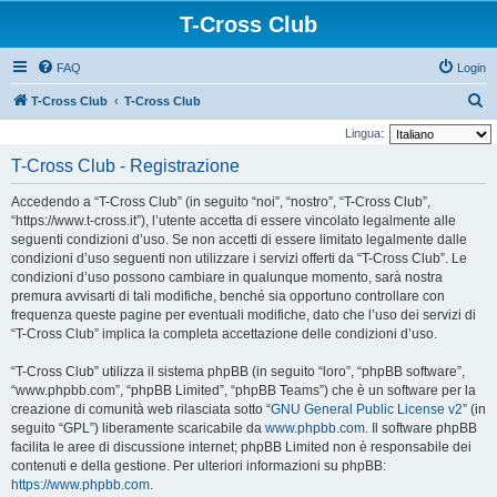
T-Cross Club
FAQ
Login
C
T-Cross Club
T-Cross Club
e
Lingua:
r
T-Cross Club - Registrazione
c
Accedendo a “T-Cross Club” (in seguito “noi”, “nostro”, “T-Cross Club”,
a
“https://www.t-cross.it”), l’utente accetta di essere vincolato legalmente alle
seguenti condizioni d’uso. Se non accetti di essere limitato legalmente dalle
condizioni d’uso seguenti non utilizzare i servizi offerti da “T-Cross Club”. Le
condizioni d’uso possono cambiare in qualunque momento, sarà nostra
premura avvisarti di tali modifiche, benché sia opportuno controllare con
frequenza queste pagine per eventuali modifiche, dato che l’uso dei servizi di
“T-Cross Club” implica la completa accettazione delle condizioni d’uso.
“T-Cross Club” utilizza il sistema phpBB (in seguito “loro”, “phpBB software”,
“www.phpbb.com”, “phpBB Limited”, “phpBB Teams”) che è un software per la
creazione di comunità web rilasciata sotto “
GNU General Public License v2
” (in
seguito “GPL”) liberamente scaricabile da
www.phpbb.com
. Il software phpBB
facilita le aree di discussione internet; phpBB Limited non è responsabile dei
contenuti e della gestione. Per ulteriori informazioni su phpBB:
https://www.phpbb.com
.