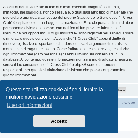
Accetti di non inviare alcun tipo di offesa, oscenità, volgarità, calunnia,
minaccia, messaggio a sfondo sessuale, o qualsiasi altro tipo di materiale che
può violare una qualsiasi Legge del proprio Stato, o dello Stato dove “T-Cross
Club” è ospitato, o di una Legge internazionale. Fare ciò porta all’immediato e
permanente divieto di accesso, con notifica al tuo provider Internet se è
ritenuto da noi opportuno. Tutti gli indirizzi IP sono registrati per salvaguardare
e rinforzare queste condizioni. Accetti che “T-Cross Club” abbia il diritto di
rimuovere, riscrivere, spostare o chiudere qualsiasi argomento in qualsiasi
momento lo ritenga necessario. Come fruitore di questo servizio, accetti che
ogni informazione (dato personale) tu abbia inviato sia conservata in un
database. Al contempo queste informazioni non saranno divulgate a nessuno
senza il tuo consenso, né “T-Cross Club” o phpBB sono da ritenersi
responsabili per qualsiasi violazione al sistema che possa compromettere
queste informazioni.
Questo sito utilizza cookie al fine di fornire la
migliore navigazione possibile
T-Cross Club
T-Cross Club
Tutti gli orari sono
UTC+02:00
Ulteriori informazioni
Creato da
phpBB
® Forum Software © phpBB Limited
Traduzione Italiana
phpBB-Italia.it
Accetto
Privacy
|
Condizioni