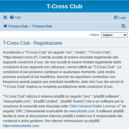
T-Cross Club
FAQ
Login
C
T-Cross Club
T-Cross Club
e
Lingua:
r
T-Cross Club - Registrazione
c
Accedendo a “T-Cross Club” (in seguito “noi”, “nostro”, “T-Cross Club”,
a
“https://www.t-cross.it”), l’utente accetta di essere vincolato legalmente alle
seguenti condizioni d’uso. Se non accetti di essere limitato legalmente dalle
condizioni d’uso seguenti non utilizzare i servizi offerti da “T-Cross Club”. Le
condizioni d’uso possono cambiare in qualunque momento, sarà nostra
premura avvisarti di tali modifiche, benché sia opportuno controllare con
frequenza queste pagine per eventuali modifiche, dato che l’uso dei servizi di
“T-Cross Club” implica la completa accettazione delle condizioni d’uso.
“T-Cross Club” utilizza il sistema phpBB (in seguito “loro”, “phpBB software”,
“www.phpbb.com”, “phpBB Limited”, “phpBB Teams”) che è un software per la
creazione di comunità web rilasciata sotto “
GNU General Public License v2
” (in
seguito “GPL”) liberamente scaricabile da
www.phpbb.com
. Il software phpBB
facilita le aree di discussione internet; phpBB Limited non è responsabile dei
contenuti e della gestione. Per ulteriori informazioni su phpBB:
https://www.phpbb.com
.