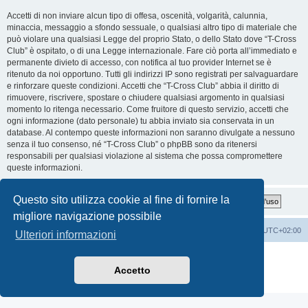
Accetti di non inviare alcun tipo di offesa, oscenità, volgarità, calunnia,
minaccia, messaggio a sfondo sessuale, o qualsiasi altro tipo di materiale che
può violare una qualsiasi Legge del proprio Stato, o dello Stato dove “T-Cross
Club” è ospitato, o di una Legge internazionale. Fare ciò porta all’immediato e
permanente divieto di accesso, con notifica al tuo provider Internet se è
ritenuto da noi opportuno. Tutti gli indirizzi IP sono registrati per salvaguardare
e rinforzare queste condizioni. Accetti che “T-Cross Club” abbia il diritto di
rimuovere, riscrivere, spostare o chiudere qualsiasi argomento in qualsiasi
momento lo ritenga necessario. Come fruitore di questo servizio, accetti che
ogni informazione (dato personale) tu abbia inviato sia conservata in un
database. Al contempo queste informazioni non saranno divulgate a nessuno
senza il tuo consenso, né “T-Cross Club” o phpBB sono da ritenersi
responsabili per qualsiasi violazione al sistema che possa compromettere
queste informazioni.
Questo sito utilizza cookie al fine di fornire la
migliore navigazione possibile
T-Cross Club
T-Cross Club
Tutti gli orari sono
UTC+02:00
Ulteriori informazioni
Creato da
phpBB
® Forum Software © phpBB Limited
Traduzione Italiana
phpBB-Italia.it
Accetto
Privacy
|
Condizioni