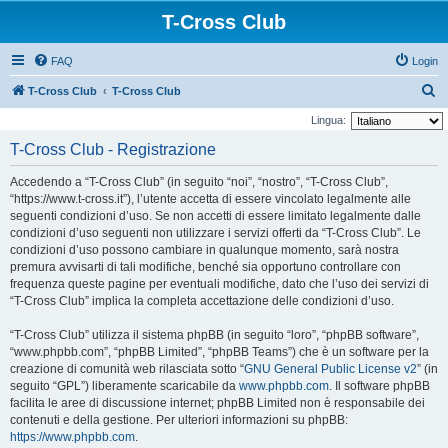
T-Cross Club
FAQ
Login
C
T-Cross Club
T-Cross Club
e
Lingua:
r
T-Cross Club - Registrazione
c
Accedendo a “T-Cross Club” (in seguito “noi”, “nostro”, “T-Cross Club”,
a
“https://www.t-cross.it”), l’utente accetta di essere vincolato legalmente alle
seguenti condizioni d’uso. Se non accetti di essere limitato legalmente dalle
condizioni d’uso seguenti non utilizzare i servizi offerti da “T-Cross Club”. Le
condizioni d’uso possono cambiare in qualunque momento, sarà nostra
premura avvisarti di tali modifiche, benché sia opportuno controllare con
frequenza queste pagine per eventuali modifiche, dato che l’uso dei servizi di
“T-Cross Club” implica la completa accettazione delle condizioni d’uso.
“T-Cross Club” utilizza il sistema phpBB (in seguito “loro”, “phpBB software”,
“www.phpbb.com”, “phpBB Limited”, “phpBB Teams”) che è un software per la
creazione di comunità web rilasciata sotto “
GNU General Public License v2
” (in
seguito “GPL”) liberamente scaricabile da
www.phpbb.com
. Il software phpBB
facilita le aree di discussione internet; phpBB Limited non è responsabile dei
contenuti e della gestione. Per ulteriori informazioni su phpBB:
https://www.phpbb.com
.