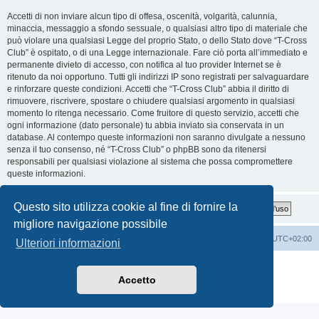
Accetti di non inviare alcun tipo di offesa, oscenità, volgarità, calunnia,
minaccia, messaggio a sfondo sessuale, o qualsiasi altro tipo di materiale che
può violare una qualsiasi Legge del proprio Stato, o dello Stato dove “T-Cross
Club” è ospitato, o di una Legge internazionale. Fare ciò porta all’immediato e
permanente divieto di accesso, con notifica al tuo provider Internet se è
ritenuto da noi opportuno. Tutti gli indirizzi IP sono registrati per salvaguardare
e rinforzare queste condizioni. Accetti che “T-Cross Club” abbia il diritto di
rimuovere, riscrivere, spostare o chiudere qualsiasi argomento in qualsiasi
momento lo ritenga necessario. Come fruitore di questo servizio, accetti che
ogni informazione (dato personale) tu abbia inviato sia conservata in un
database. Al contempo queste informazioni non saranno divulgate a nessuno
senza il tuo consenso, né “T-Cross Club” o phpBB sono da ritenersi
responsabili per qualsiasi violazione al sistema che possa compromettere
queste informazioni.
Questo sito utilizza cookie al fine di fornire la
migliore navigazione possibile
T-Cross Club
T-Cross Club
Tutti gli orari sono
UTC+02:00
Ulteriori informazioni
Creato da
phpBB
® Forum Software © phpBB Limited
Traduzione Italiana
phpBB-Italia.it
Accetto
Privacy
|
Condizioni