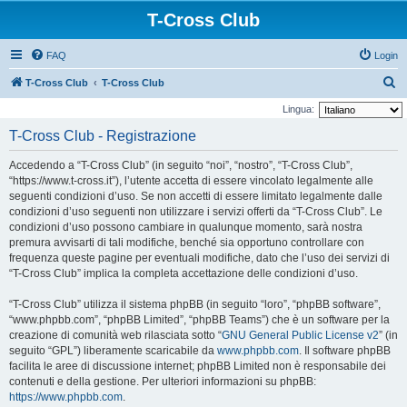
T-Cross Club
FAQ
Login
C
T-Cross Club
T-Cross Club
e
Lingua:
r
T-Cross Club - Registrazione
c
Accedendo a “T-Cross Club” (in seguito “noi”, “nostro”, “T-Cross Club”,
a
“https://www.t-cross.it”), l’utente accetta di essere vincolato legalmente alle
seguenti condizioni d’uso. Se non accetti di essere limitato legalmente dalle
condizioni d’uso seguenti non utilizzare i servizi offerti da “T-Cross Club”. Le
condizioni d’uso possono cambiare in qualunque momento, sarà nostra
premura avvisarti di tali modifiche, benché sia opportuno controllare con
frequenza queste pagine per eventuali modifiche, dato che l’uso dei servizi di
“T-Cross Club” implica la completa accettazione delle condizioni d’uso.
“T-Cross Club” utilizza il sistema phpBB (in seguito “loro”, “phpBB software”,
“www.phpbb.com”, “phpBB Limited”, “phpBB Teams”) che è un software per la
creazione di comunità web rilasciata sotto “
GNU General Public License v2
” (in
seguito “GPL”) liberamente scaricabile da
www.phpbb.com
. Il software phpBB
facilita le aree di discussione internet; phpBB Limited non è responsabile dei
contenuti e della gestione. Per ulteriori informazioni su phpBB:
https://www.phpbb.com
.