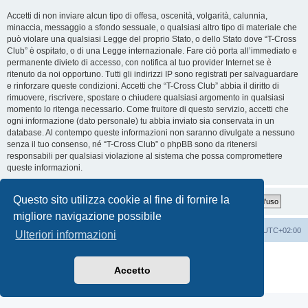
Accetti di non inviare alcun tipo di offesa, oscenità, volgarità, calunnia,
minaccia, messaggio a sfondo sessuale, o qualsiasi altro tipo di materiale che
può violare una qualsiasi Legge del proprio Stato, o dello Stato dove “T-Cross
Club” è ospitato, o di una Legge internazionale. Fare ciò porta all’immediato e
permanente divieto di accesso, con notifica al tuo provider Internet se è
ritenuto da noi opportuno. Tutti gli indirizzi IP sono registrati per salvaguardare
e rinforzare queste condizioni. Accetti che “T-Cross Club” abbia il diritto di
rimuovere, riscrivere, spostare o chiudere qualsiasi argomento in qualsiasi
momento lo ritenga necessario. Come fruitore di questo servizio, accetti che
ogni informazione (dato personale) tu abbia inviato sia conservata in un
database. Al contempo queste informazioni non saranno divulgate a nessuno
senza il tuo consenso, né “T-Cross Club” o phpBB sono da ritenersi
responsabili per qualsiasi violazione al sistema che possa compromettere
queste informazioni.
Questo sito utilizza cookie al fine di fornire la
migliore navigazione possibile
T-Cross Club
T-Cross Club
Tutti gli orari sono
UTC+02:00
Ulteriori informazioni
Creato da
phpBB
® Forum Software © phpBB Limited
Traduzione Italiana
phpBB-Italia.it
Accetto
Privacy
|
Condizioni