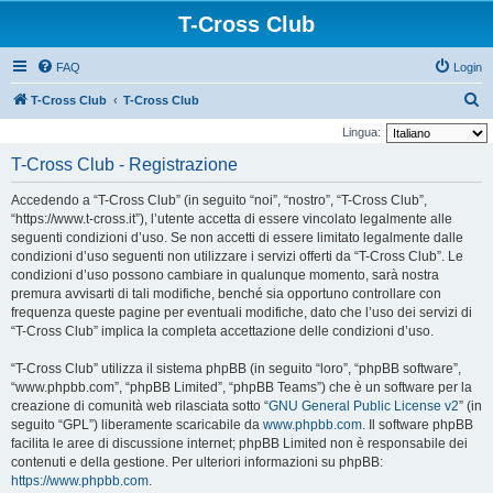
T-Cross Club
FAQ
Login
C
T-Cross Club
T-Cross Club
e
Lingua:
r
T-Cross Club - Registrazione
c
Accedendo a “T-Cross Club” (in seguito “noi”, “nostro”, “T-Cross Club”,
a
“https://www.t-cross.it”), l’utente accetta di essere vincolato legalmente alle
seguenti condizioni d’uso. Se non accetti di essere limitato legalmente dalle
condizioni d’uso seguenti non utilizzare i servizi offerti da “T-Cross Club”. Le
condizioni d’uso possono cambiare in qualunque momento, sarà nostra
premura avvisarti di tali modifiche, benché sia opportuno controllare con
frequenza queste pagine per eventuali modifiche, dato che l’uso dei servizi di
“T-Cross Club” implica la completa accettazione delle condizioni d’uso.
“T-Cross Club” utilizza il sistema phpBB (in seguito “loro”, “phpBB software”,
“www.phpbb.com”, “phpBB Limited”, “phpBB Teams”) che è un software per la
creazione di comunità web rilasciata sotto “
GNU General Public License v2
” (in
seguito “GPL”) liberamente scaricabile da
www.phpbb.com
. Il software phpBB
facilita le aree di discussione internet; phpBB Limited non è responsabile dei
contenuti e della gestione. Per ulteriori informazioni su phpBB:
https://www.phpbb.com
.