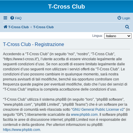
T-Cross Club
FAQ
Login
C
T-Cross Club
T-Cross Club
e
Lingua:
r
T-Cross Club - Registrazione
c
Accedendo a “T-Cross Club” (in seguito “noi”, “nostro”, “T-Cross Club”,
a
“https://www.t-cross.it”), l’utente accetta di essere vincolato legalmente alle
seguenti condizioni d’uso. Se non accetti di essere limitato legalmente dalle
condizioni d’uso seguenti non utilizzare i servizi offerti da “T-Cross Club”. Le
condizioni d’uso possono cambiare in qualunque momento, sarà nostra
premura avvisarti di tali modifiche, benché sia opportuno controllare con
frequenza queste pagine per eventuali modifiche, dato che l’uso dei servizi di
“T-Cross Club” implica la completa accettazione delle condizioni d’uso.
“T-Cross Club” utilizza il sistema phpBB (in seguito “loro”, “phpBB software”,
“www.phpbb.com”, “phpBB Limited”, “phpBB Teams”) che è un software per la
creazione di comunità web rilasciata sotto “
GNU General Public License v2
” (in
seguito “GPL”) liberamente scaricabile da
www.phpbb.com
. Il software phpBB
facilita le aree di discussione internet; phpBB Limited non è responsabile dei
contenuti e della gestione. Per ulteriori informazioni su phpBB:
https://www.phpbb.com
.