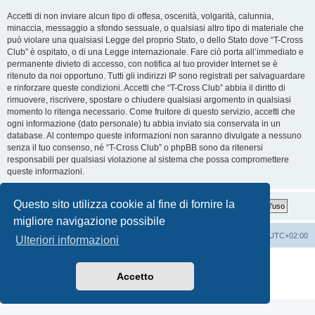
Accetti di non inviare alcun tipo di offesa, oscenità, volgarità, calunnia,
minaccia, messaggio a sfondo sessuale, o qualsiasi altro tipo di materiale che
può violare una qualsiasi Legge del proprio Stato, o dello Stato dove “T-Cross
Club” è ospitato, o di una Legge internazionale. Fare ciò porta all’immediato e
permanente divieto di accesso, con notifica al tuo provider Internet se è
ritenuto da noi opportuno. Tutti gli indirizzi IP sono registrati per salvaguardare
e rinforzare queste condizioni. Accetti che “T-Cross Club” abbia il diritto di
rimuovere, riscrivere, spostare o chiudere qualsiasi argomento in qualsiasi
momento lo ritenga necessario. Come fruitore di questo servizio, accetti che
ogni informazione (dato personale) tu abbia inviato sia conservata in un
database. Al contempo queste informazioni non saranno divulgate a nessuno
senza il tuo consenso, né “T-Cross Club” o phpBB sono da ritenersi
responsabili per qualsiasi violazione al sistema che possa compromettere
queste informazioni.
Questo sito utilizza cookie al fine di fornire la
migliore navigazione possibile
T-Cross Club
T-Cross Club
Tutti gli orari sono
UTC+02:00
Ulteriori informazioni
Creato da
phpBB
® Forum Software © phpBB Limited
Traduzione Italiana
phpBB-Italia.it
Accetto
Privacy
|
Condizioni