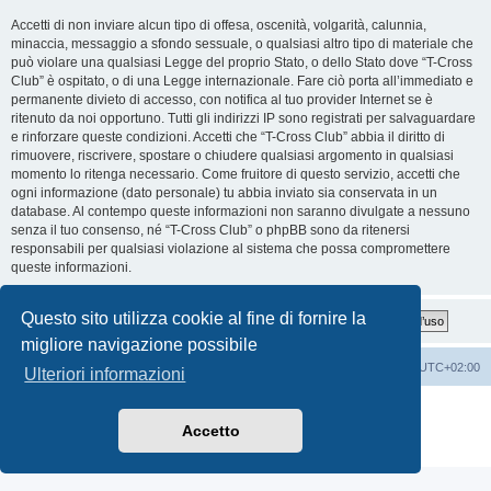
Accetti di non inviare alcun tipo di offesa, oscenità, volgarità, calunnia,
minaccia, messaggio a sfondo sessuale, o qualsiasi altro tipo di materiale che
può violare una qualsiasi Legge del proprio Stato, o dello Stato dove “T-Cross
Club” è ospitato, o di una Legge internazionale. Fare ciò porta all’immediato e
permanente divieto di accesso, con notifica al tuo provider Internet se è
ritenuto da noi opportuno. Tutti gli indirizzi IP sono registrati per salvaguardare
e rinforzare queste condizioni. Accetti che “T-Cross Club” abbia il diritto di
rimuovere, riscrivere, spostare o chiudere qualsiasi argomento in qualsiasi
momento lo ritenga necessario. Come fruitore di questo servizio, accetti che
ogni informazione (dato personale) tu abbia inviato sia conservata in un
database. Al contempo queste informazioni non saranno divulgate a nessuno
senza il tuo consenso, né “T-Cross Club” o phpBB sono da ritenersi
responsabili per qualsiasi violazione al sistema che possa compromettere
queste informazioni.
Questo sito utilizza cookie al fine di fornire la
migliore navigazione possibile
T-Cross Club
T-Cross Club
Tutti gli orari sono
UTC+02:00
Ulteriori informazioni
Creato da
phpBB
® Forum Software © phpBB Limited
Traduzione Italiana
phpBB-Italia.it
Accetto
Privacy
|
Condizioni