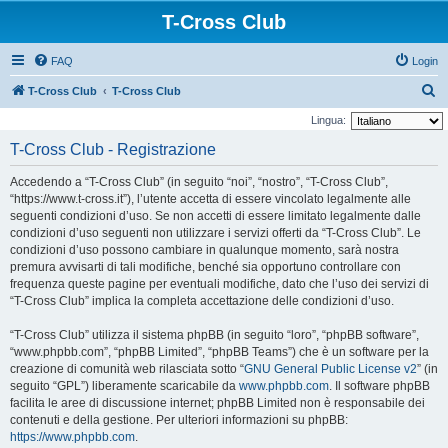
T-Cross Club
FAQ
Login
C
T-Cross Club
T-Cross Club
e
Lingua:
r
T-Cross Club - Registrazione
c
Accedendo a “T-Cross Club” (in seguito “noi”, “nostro”, “T-Cross Club”,
a
“https://www.t-cross.it”), l’utente accetta di essere vincolato legalmente alle
seguenti condizioni d’uso. Se non accetti di essere limitato legalmente dalle
condizioni d’uso seguenti non utilizzare i servizi offerti da “T-Cross Club”. Le
condizioni d’uso possono cambiare in qualunque momento, sarà nostra
premura avvisarti di tali modifiche, benché sia opportuno controllare con
frequenza queste pagine per eventuali modifiche, dato che l’uso dei servizi di
“T-Cross Club” implica la completa accettazione delle condizioni d’uso.
“T-Cross Club” utilizza il sistema phpBB (in seguito “loro”, “phpBB software”,
“www.phpbb.com”, “phpBB Limited”, “phpBB Teams”) che è un software per la
creazione di comunità web rilasciata sotto “
GNU General Public License v2
” (in
seguito “GPL”) liberamente scaricabile da
www.phpbb.com
. Il software phpBB
facilita le aree di discussione internet; phpBB Limited non è responsabile dei
contenuti e della gestione. Per ulteriori informazioni su phpBB:
https://www.phpbb.com
.