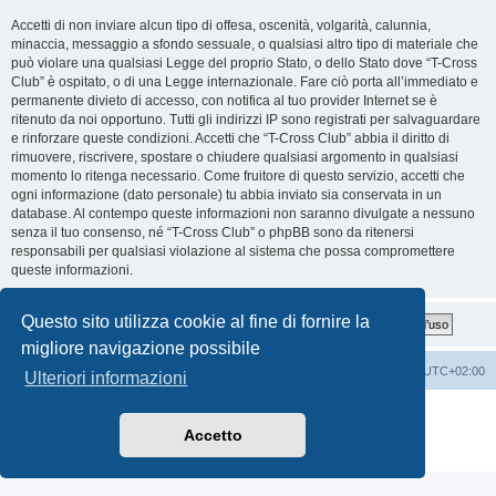
Accetti di non inviare alcun tipo di offesa, oscenità, volgarità, calunnia,
minaccia, messaggio a sfondo sessuale, o qualsiasi altro tipo di materiale che
può violare una qualsiasi Legge del proprio Stato, o dello Stato dove “T-Cross
Club” è ospitato, o di una Legge internazionale. Fare ciò porta all’immediato e
permanente divieto di accesso, con notifica al tuo provider Internet se è
ritenuto da noi opportuno. Tutti gli indirizzi IP sono registrati per salvaguardare
e rinforzare queste condizioni. Accetti che “T-Cross Club” abbia il diritto di
rimuovere, riscrivere, spostare o chiudere qualsiasi argomento in qualsiasi
momento lo ritenga necessario. Come fruitore di questo servizio, accetti che
ogni informazione (dato personale) tu abbia inviato sia conservata in un
database. Al contempo queste informazioni non saranno divulgate a nessuno
senza il tuo consenso, né “T-Cross Club” o phpBB sono da ritenersi
responsabili per qualsiasi violazione al sistema che possa compromettere
queste informazioni.
Questo sito utilizza cookie al fine di fornire la
migliore navigazione possibile
T-Cross Club
T-Cross Club
Tutti gli orari sono
UTC+02:00
Ulteriori informazioni
Creato da
phpBB
® Forum Software © phpBB Limited
Traduzione Italiana
phpBB-Italia.it
Accetto
Privacy
|
Condizioni