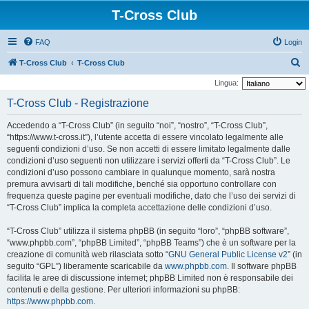
T-Cross Club
FAQ
Login
C
T-Cross Club
T-Cross Club
e
Lingua:
r
T-Cross Club - Registrazione
c
Accedendo a “T-Cross Club” (in seguito “noi”, “nostro”, “T-Cross Club”,
a
“https://www.t-cross.it”), l’utente accetta di essere vincolato legalmente alle
seguenti condizioni d’uso. Se non accetti di essere limitato legalmente dalle
condizioni d’uso seguenti non utilizzare i servizi offerti da “T-Cross Club”. Le
condizioni d’uso possono cambiare in qualunque momento, sarà nostra
premura avvisarti di tali modifiche, benché sia opportuno controllare con
frequenza queste pagine per eventuali modifiche, dato che l’uso dei servizi di
“T-Cross Club” implica la completa accettazione delle condizioni d’uso.
“T-Cross Club” utilizza il sistema phpBB (in seguito “loro”, “phpBB software”,
“www.phpbb.com”, “phpBB Limited”, “phpBB Teams”) che è un software per la
creazione di comunità web rilasciata sotto “
GNU General Public License v2
” (in
seguito “GPL”) liberamente scaricabile da
www.phpbb.com
. Il software phpBB
facilita le aree di discussione internet; phpBB Limited non è responsabile dei
contenuti e della gestione. Per ulteriori informazioni su phpBB:
https://www.phpbb.com
.