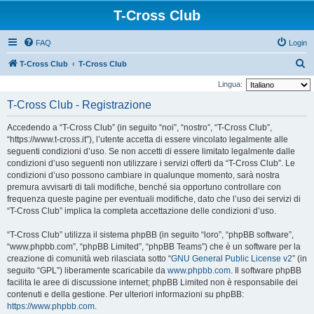
T-Cross Club
FAQ
Login
C
T-Cross Club
T-Cross Club
e
Lingua:
r
T-Cross Club - Registrazione
c
Accedendo a “T-Cross Club” (in seguito “noi”, “nostro”, “T-Cross Club”,
a
“https://www.t-cross.it”), l’utente accetta di essere vincolato legalmente alle
seguenti condizioni d’uso. Se non accetti di essere limitato legalmente dalle
condizioni d’uso seguenti non utilizzare i servizi offerti da “T-Cross Club”. Le
condizioni d’uso possono cambiare in qualunque momento, sarà nostra
premura avvisarti di tali modifiche, benché sia opportuno controllare con
frequenza queste pagine per eventuali modifiche, dato che l’uso dei servizi di
“T-Cross Club” implica la completa accettazione delle condizioni d’uso.
“T-Cross Club” utilizza il sistema phpBB (in seguito “loro”, “phpBB software”,
“www.phpbb.com”, “phpBB Limited”, “phpBB Teams”) che è un software per la
creazione di comunità web rilasciata sotto “
GNU General Public License v2
” (in
seguito “GPL”) liberamente scaricabile da
www.phpbb.com
. Il software phpBB
facilita le aree di discussione internet; phpBB Limited non è responsabile dei
contenuti e della gestione. Per ulteriori informazioni su phpBB:
https://www.phpbb.com
.