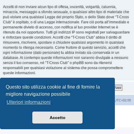
Accetti di non inviare alcun tipo di offesa, oscenità, volgarità, calunnia,
minaccia, messaggio a sfondo sessuale, o qualsiasi altro tipo di materiale che
può violare una qualsiasi Legge del proprio Stato, o dello Stato dove “T-Cross
Club” è ospitato, o di una Legge internazionale. Fare ciò porta all’immediato e
permanente divieto di accesso, con notifica al tuo provider Internet se è
ritenuto da noi opportuno. Tutti gli indirizzi IP sono registrati per salvaguardare
e rinforzare queste condizioni. Accetti che “T-Cross Club” abbia il diritto di
rimuovere, riscrivere, spostare o chiudere qualsiasi argomento in qualsiasi
momento lo ritenga necessario. Come fruitore di questo servizio, accetti che
ogni informazione (dato personale) tu abbia inviato sia conservata in un
database. Al contempo queste informazioni non saranno divulgate a nessuno
senza il tuo consenso, né “T-Cross Club” o phpBB sono da ritenersi
responsabili per qualsiasi violazione al sistema che possa compromettere
queste informazioni.
Questo sito utilizza cookie al fine di fornire la
migliore navigazione possibile
T-Cross Club
T-Cross Club
Tutti gli orari sono
UTC+02:00
Ulteriori informazioni
Creato da
phpBB
® Forum Software © phpBB Limited
Traduzione Italiana
phpBB-Italia.it
Accetto
Privacy
|
Condizioni