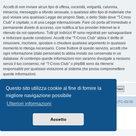
Accetti di non inviare alcun tipo di offesa, oscenità, volgarità, calunnia,
minaccia, messaggio a sfondo sessuale, o qualsiasi altro tipo di materiale che
può violare una qualsiasi Legge del proprio Stato, o dello Stato dove “T-Cross
Club” è ospitato, o di una Legge internazionale. Fare ciò porta all’immediato e
permanente divieto di accesso, con notifica al tuo provider Internet se è
ritenuto da noi opportuno. Tutti gli indirizzi IP sono registrati per salvaguardare
e rinforzare queste condizioni. Accetti che “T-Cross Club” abbia il diritto di
rimuovere, riscrivere, spostare o chiudere qualsiasi argomento in qualsiasi
momento lo ritenga necessario. Come fruitore di questo servizio, accetti che
ogni informazione (dato personale) tu abbia inviato sia conservata in un
database. Al contempo queste informazioni non saranno divulgate a nessuno
senza il tuo consenso, né “T-Cross Club” o phpBB sono da ritenersi
responsabili per qualsiasi violazione al sistema che possa compromettere
queste informazioni.
Questo sito utilizza cookie al fine di fornire la
migliore navigazione possibile
T-Cross Club
T-Cross Club
Tutti gli orari sono
UTC+02:00
Ulteriori informazioni
Creato da
phpBB
® Forum Software © phpBB Limited
Traduzione Italiana
phpBB-Italia.it
Accetto
Privacy
|
Condizioni