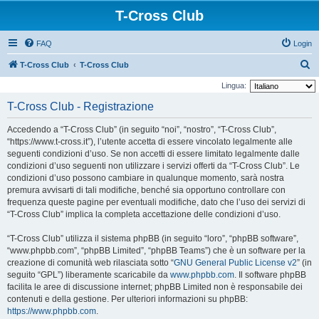
T-Cross Club
FAQ
Login
C
T-Cross Club
T-Cross Club
e
Lingua:
r
T-Cross Club - Registrazione
c
Accedendo a “T-Cross Club” (in seguito “noi”, “nostro”, “T-Cross Club”,
a
“https://www.t-cross.it”), l’utente accetta di essere vincolato legalmente alle
seguenti condizioni d’uso. Se non accetti di essere limitato legalmente dalle
condizioni d’uso seguenti non utilizzare i servizi offerti da “T-Cross Club”. Le
condizioni d’uso possono cambiare in qualunque momento, sarà nostra
premura avvisarti di tali modifiche, benché sia opportuno controllare con
frequenza queste pagine per eventuali modifiche, dato che l’uso dei servizi di
“T-Cross Club” implica la completa accettazione delle condizioni d’uso.
“T-Cross Club” utilizza il sistema phpBB (in seguito “loro”, “phpBB software”,
“www.phpbb.com”, “phpBB Limited”, “phpBB Teams”) che è un software per la
creazione di comunità web rilasciata sotto “
GNU General Public License v2
” (in
seguito “GPL”) liberamente scaricabile da
www.phpbb.com
. Il software phpBB
facilita le aree di discussione internet; phpBB Limited non è responsabile dei
contenuti e della gestione. Per ulteriori informazioni su phpBB:
https://www.phpbb.com
.