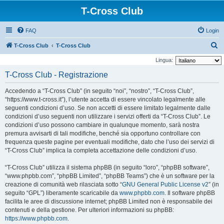
T-Cross Club
FAQ
Login
C
T-Cross Club
T-Cross Club
e
Lingua:
r
T-Cross Club - Registrazione
c
Accedendo a “T-Cross Club” (in seguito “noi”, “nostro”, “T-Cross Club”,
a
“https://www.t-cross.it”), l’utente accetta di essere vincolato legalmente alle
seguenti condizioni d’uso. Se non accetti di essere limitato legalmente dalle
condizioni d’uso seguenti non utilizzare i servizi offerti da “T-Cross Club”. Le
condizioni d’uso possono cambiare in qualunque momento, sarà nostra
premura avvisarti di tali modifiche, benché sia opportuno controllare con
frequenza queste pagine per eventuali modifiche, dato che l’uso dei servizi di
“T-Cross Club” implica la completa accettazione delle condizioni d’uso.
“T-Cross Club” utilizza il sistema phpBB (in seguito “loro”, “phpBB software”,
“www.phpbb.com”, “phpBB Limited”, “phpBB Teams”) che è un software per la
creazione di comunità web rilasciata sotto “
GNU General Public License v2
” (in
seguito “GPL”) liberamente scaricabile da
www.phpbb.com
. Il software phpBB
facilita le aree di discussione internet; phpBB Limited non è responsabile dei
contenuti e della gestione. Per ulteriori informazioni su phpBB:
https://www.phpbb.com
.