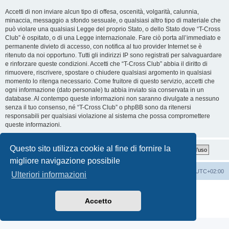
Accetti di non inviare alcun tipo di offesa, oscenità, volgarità, calunnia,
minaccia, messaggio a sfondo sessuale, o qualsiasi altro tipo di materiale che
può violare una qualsiasi Legge del proprio Stato, o dello Stato dove “T-Cross
Club” è ospitato, o di una Legge internazionale. Fare ciò porta all’immediato e
permanente divieto di accesso, con notifica al tuo provider Internet se è
ritenuto da noi opportuno. Tutti gli indirizzi IP sono registrati per salvaguardare
e rinforzare queste condizioni. Accetti che “T-Cross Club” abbia il diritto di
rimuovere, riscrivere, spostare o chiudere qualsiasi argomento in qualsiasi
momento lo ritenga necessario. Come fruitore di questo servizio, accetti che
ogni informazione (dato personale) tu abbia inviato sia conservata in un
database. Al contempo queste informazioni non saranno divulgate a nessuno
senza il tuo consenso, né “T-Cross Club” o phpBB sono da ritenersi
responsabili per qualsiasi violazione al sistema che possa compromettere
queste informazioni.
Questo sito utilizza cookie al fine di fornire la
migliore navigazione possibile
T-Cross Club
T-Cross Club
Tutti gli orari sono
UTC+02:00
Ulteriori informazioni
Creato da
phpBB
® Forum Software © phpBB Limited
Traduzione Italiana
phpBB-Italia.it
Accetto
Privacy
|
Condizioni