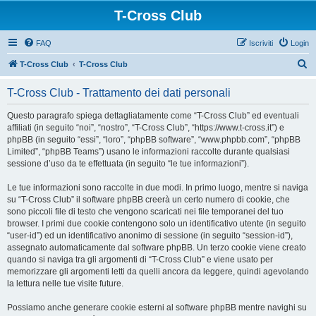
T-Cross Club
FAQ
Iscriviti
Login
C
T-Cross Club
T-Cross Club
e
T-Cross Club - Trattamento dei dati personali
r
c
Questo paragrafo spiega dettagliatamente come “T-Cross Club” ed eventuali
affiliati (in seguito “noi”, “nostro”, “T-Cross Club”, “https://www.t-cross.it”) e
a
phpBB (in seguito “essi”, “loro”, “phpBB software”, “www.phpbb.com”, “phpBB
Limited”, “phpBB Teams”) usano le informazioni raccolte durante qualsiasi
sessione d’uso da te effettuata (in seguito “le tue informazioni”).
Le tue informazioni sono raccolte in due modi. In primo luogo, mentre si naviga
su “T-Cross Club” il software phpBB creerà un certo numero di cookie, che
sono piccoli file di testo che vengono scaricati nei file temporanei del tuo
browser. I primi due cookie contengono solo un identificativo utente (in seguito
“user-id”) ed un identificativo anonimo di sessione (in seguito “session-id”),
assegnato automaticamente dal software phpBB. Un terzo cookie viene creato
quando si naviga tra gli argomenti di “T-Cross Club” e viene usato per
memorizzare gli argomenti letti da quelli ancora da leggere, quindi agevolando
la lettura nelle tue visite future.
Possiamo anche generare cookie esterni al software phpBB mentre navighi su