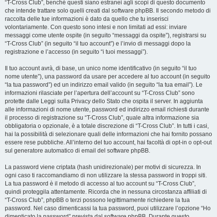
“T-Cross Club”, benché questi siano estranei agli scopi di questo documento
che intende trattare solo quelli creati dal software phpBB. Il secondo metodo di
raccolta delle tue informazioni è dato da quello che tu inserisci
volontariamente. Con questo sono intesi e non limitati ad essi: inviare
messaggi come utente ospite (in seguito “messaggi da ospite”), registrarsi su
“T-Cross Club” (in seguito “il tuo account”) e l’invio di messaggi dopo la
registrazione e l’accesso (in seguito “i tuoi messaggi”).
Il tuo account avrà, di base, un unico nome identificativo (in seguito “il tuo
nome utente”), una password da usare per accedere al tuo account (in seguito
“la tua password”) ed un indirizzo email valido (in seguito “la tua email”). Le
informazioni rilasciate per l’apertura dell’account su “T-Cross Club” sono
protette dalle Leggi sulla Privacy dello Stato che ospita il server. In aggiunta
alle informazioni di nome utente, password ed indirizzo email richiesti durante
il processo di registrazione su “T-Cross Club”, quale altra informazione sia
obbligatoria o opzionale, è a totale discrezione di “T-Cross Club”. In tutti i casi,
hai la possibilità di selezionare quali delle informazioni che hai fornito possano
essere rese pubbliche. All’interno del tuo account, hai facoltà di opt-in o opt-out
sul generatore automatico di email del software phpBB.
La password viene criptata (hash unidirezionale) per motivi di sicurezza. In
ogni caso ti raccomandiamo di non utilizzare la stessa password in troppi siti.
La tua password è il metodo di accesso al tuo account su “T-Cross Club”,
quindi proteggila attentamente. Ricorda che in nessuna circostanza affiliati di
“T-Cross Club”, phpBB o terzi possono legittimamente richiedere la tua
password. Nel caso dimenticassi la tua password, puoi utilizzare l’opzione “Ho
dimenticato la password” prevista dal software phpBB. Durante questo