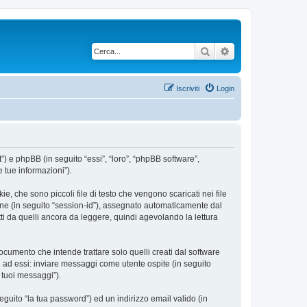
Cerca
Ricerca avanzata
Iscriviti
Login
”) e phpBB (in seguito “essi”, “loro”, “phpBB software”,
 tue informazioni”).
, che sono piccoli file di testo che vengono scaricati nei file
ione (in seguito “session-id”), assegnato automaticamente dal
i da quelli ancora da leggere, quindi agevolando la lettura
umento che intende trattare solo quelli creati dal software
i ad essi: inviare messaggi come utente ospite (in seguito
i tuoi messaggi”).
eguito “la tua password”) ed un indirizzo email valido (in