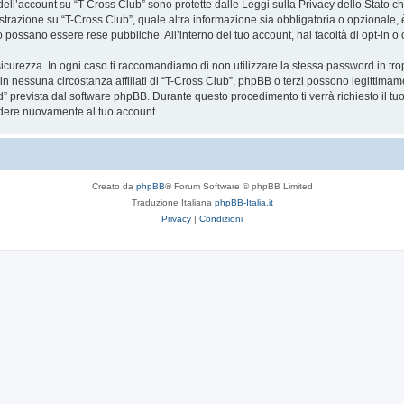
a dell’account su “T-Cross Club” sono protette dalle Leggi sulla Privacy dello Stato ch
trazione su “T-Cross Club”, quale altra informazione sia obbligatoria o opzionale, è a 
ito possano essere rese pubbliche. All’interno del tuo account, hai facoltà di opt-in
icurezza. In ogni caso ti raccomandiamo di non utilizzare la stessa password in tro
in nessuna circostanza affiliati di “T-Cross Club”, phpBB o terzi possono legittimam
” prevista dal software phpBB. Durante questo procedimento ti verrà richiesto il t
dere nuovamente al tuo account.
Creato da
phpBB
® Forum Software © phpBB Limited
Traduzione Italiana
phpBB-Italia.it
Privacy
|
Condizioni