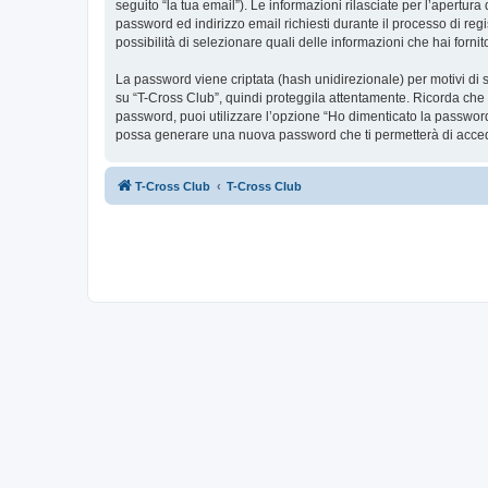
seguito “la tua email”). Le informazioni rilasciate per l’apertur
password ed indirizzo email richiesti durante il processo di regis
possibilità di selezionare quali delle informazioni che hai forn
La password viene criptata (hash unidirezionale) per motivi di s
su “T-Cross Club”, quindi proteggila attentamente. Ricorda che 
password, puoi utilizzare l’opzione “Ho dimenticato la password
possa generare una nuova password che ti permetterà di acce
T-Cross Club
T-Cross Club