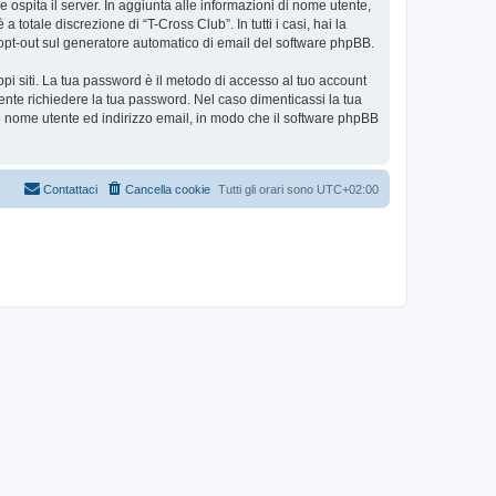
e ospita il server. In aggiunta alle informazioni di nome utente,
totale discrezione di “T-Cross Club”. In tutti i casi, hai la
 o opt-out sul generatore automatico di email del software phpBB.
ppi siti. La tua password è il metodo di accesso al tuo account
ente richiedere la tua password. Nel caso dimenticassi la tua
uo nome utente ed indirizzo email, in modo che il software phpBB
Contattaci
Cancella cookie
Tutti gli orari sono
UTC+02:00