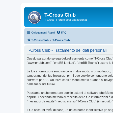
T-Cross Club
T-Cross, il forum degli appassionati
Collegamenti Rapidi
FAQ
T-Cross Club
T-Cross Club
T-Cross Club - Trattamento dei dati personali
Questo paragrafo spiega dettagliatamente come “T-Cross Club” ed e
“www.phpbb.com”, “phpBB Limited”, “phpBB Teams”) usano le infor
Le tue informazioni sono raccolte in due modi. In primo luogo, m
temporanei del tuo browser. I primi due cookie contengono solo 
software phpBB. Un terzo cookie viene creato quando si naviga t
nelle tue visite future.
Possiamo anche generare cookie esterni al software phpBB mentr
phpBB. Il secondo metodo di raccolta delle tue informazioni è d
“messaggi da ospite”), registrarsi su “T-Cross Club” (in seguito “
Il tuo account avrà, di base, un unico nome identificativo (in s