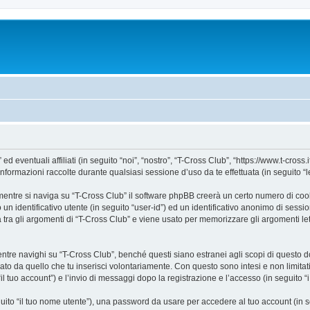
ventuali affiliati (in seguito “noi”, “nostro”, “T-Cross Club”, “https://www.t-cross.it
mazioni raccolte durante qualsiasi sessione d’uso da te effettuata (in seguito “le
entre si naviga su “T-Cross Club” il software phpBB creerà un certo numero di cookie
un identificativo utente (in seguito “user-id”) ed un identificativo anonimo di sess
ra gli argomenti di “T-Cross Club” e viene usato per memorizzare gli argomenti lett
e navighi su “T-Cross Club”, benché questi siano estranei agli scopi di questo doc
ato da quello che tu inserisci volontariamente. Con questo sono intesi e non limitat
il tuo account”) e l’invio di messaggi dopo la registrazione e l’accesso (in seguito “
eguito “il tuo nome utente”), una password da usare per accedere al tuo account (in s