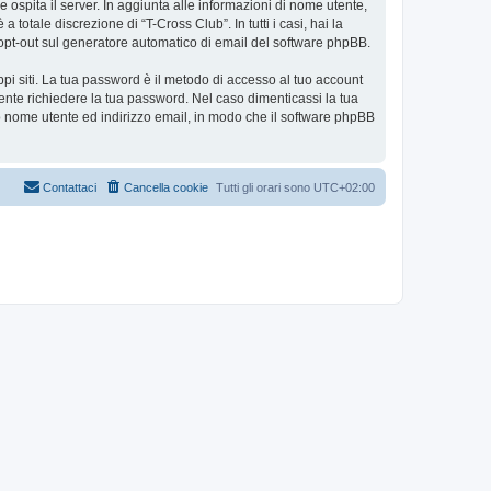
e ospita il server. In aggiunta alle informazioni di nome utente,
totale discrezione di “T-Cross Club”. In tutti i casi, hai la
 o opt-out sul generatore automatico di email del software phpBB.
ppi siti. La tua password è il metodo di accesso al tuo account
ente richiedere la tua password. Nel caso dimenticassi la tua
uo nome utente ed indirizzo email, in modo che il software phpBB
Contattaci
Cancella cookie
Tutti gli orari sono
UTC+02:00