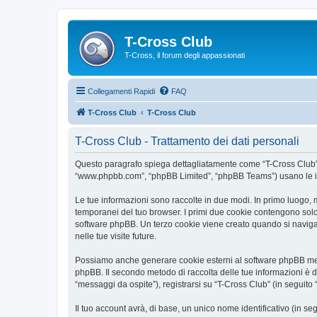
T-Cross Club
T-Cross, il forum degli appassionati
Collegamenti Rapidi
FAQ
T-Cross Club
T-Cross Club
T-Cross Club - Trattamento dei dati personali
Questo paragrafo spiega dettagliatamente come “T-Cross Club” ed e
“www.phpbb.com”, “phpBB Limited”, “phpBB Teams”) usano le infor
Le tue informazioni sono raccolte in due modi. In primo luogo, m
temporanei del tuo browser. I primi due cookie contengono solo 
software phpBB. Un terzo cookie viene creato quando si naviga t
nelle tue visite future.
Possiamo anche generare cookie esterni al software phpBB mentr
phpBB. Il secondo metodo di raccolta delle tue informazioni è d
“messaggi da ospite”), registrarsi su “T-Cross Club” (in seguito “
Il tuo account avrà, di base, un unico nome identificativo (in s