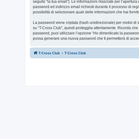
seguito “la tua email”). Le informazioni rilasciate per l’apertur
password ed indirizzo email richiesti durante il processo di regis
possibilità di selezionare quali delle informazioni che hai forn
La password viene criptata (hash unidirezionale) per motivi di s
su “T-Cross Club”, quindi proteggila attentamente. Ricorda che 
password, puoi utilizzare l’opzione “Ho dimenticato la password
possa generare una nuova password che ti permetterà di acce
T-Cross Club
T-Cross Club