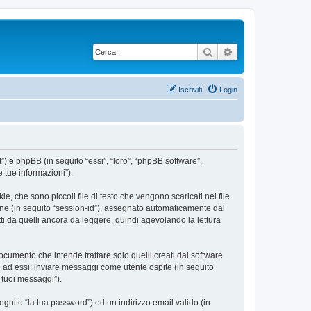
Cerca
Ricerca avanzata
Iscriviti
Login
”) e phpBB (in seguito “essi”, “loro”, “phpBB software”,
 tue informazioni”).
, che sono piccoli file di testo che vengono scaricati nei file
ione (in seguito “session-id”), assegnato automaticamente dal
i da quelli ancora da leggere, quindi agevolando la lettura
umento che intende trattare solo quelli creati dal software
i ad essi: inviare messaggi come utente ospite (in seguito
i tuoi messaggi”).
eguito “la tua password”) ed un indirizzo email valido (in