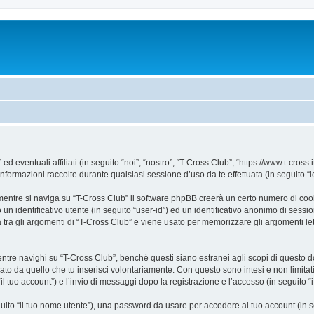
ventuali affiliati (in seguito “noi”, “nostro”, “T-Cross Club”, “https://www.t-cross.it
mazioni raccolte durante qualsiasi sessione d’uso da te effettuata (in seguito “le
entre si naviga su “T-Cross Club” il software phpBB creerà un certo numero di cookie
un identificativo utente (in seguito “user-id”) ed un identificativo anonimo di sess
ra gli argomenti di “T-Cross Club” e viene usato per memorizzare gli argomenti lett
e navighi su “T-Cross Club”, benché questi siano estranei agli scopi di questo doc
ato da quello che tu inserisci volontariamente. Con questo sono intesi e non limitat
il tuo account”) e l’invio di messaggi dopo la registrazione e l’accesso (in seguito “
eguito “il tuo nome utente”), una password da usare per accedere al tuo account (in s