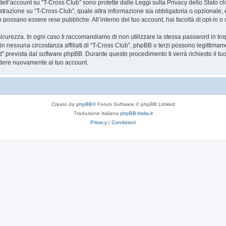
a dell’account su “T-Cross Club” sono protette dalle Leggi sulla Privacy dello Stato ch
trazione su “T-Cross Club”, quale altra informazione sia obbligatoria o opzionale, è a 
ito possano essere rese pubbliche. All’interno del tuo account, hai facoltà di opt-in
icurezza. In ogni caso ti raccomandiamo di non utilizzare la stessa password in tro
in nessuna circostanza affiliati di “T-Cross Club”, phpBB o terzi possono legittimam
” prevista dal software phpBB. Durante questo procedimento ti verrà richiesto il t
dere nuovamente al tuo account.
Creato da
phpBB
® Forum Software © phpBB Limited
Traduzione Italiana
phpBB-Italia.it
Privacy
|
Condizioni