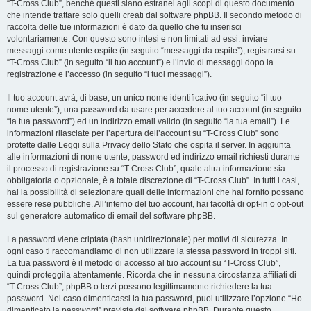
“T-Cross Club”, benché questi siano estranei agli scopi di questo documento
che intende trattare solo quelli creati dal software phpBB. Il secondo metodo di
raccolta delle tue informazioni è dato da quello che tu inserisci
volontariamente. Con questo sono intesi e non limitati ad essi: inviare
messaggi come utente ospite (in seguito “messaggi da ospite”), registrarsi su
“T-Cross Club” (in seguito “il tuo account”) e l’invio di messaggi dopo la
registrazione e l’accesso (in seguito “i tuoi messaggi”).
Il tuo account avrà, di base, un unico nome identificativo (in seguito “il tuo
nome utente”), una password da usare per accedere al tuo account (in seguito
“la tua password”) ed un indirizzo email valido (in seguito “la tua email”). Le
informazioni rilasciate per l’apertura dell’account su “T-Cross Club” sono
protette dalle Leggi sulla Privacy dello Stato che ospita il server. In aggiunta
alle informazioni di nome utente, password ed indirizzo email richiesti durante
il processo di registrazione su “T-Cross Club”, quale altra informazione sia
obbligatoria o opzionale, è a totale discrezione di “T-Cross Club”. In tutti i casi,
hai la possibilità di selezionare quali delle informazioni che hai fornito possano
essere rese pubbliche. All’interno del tuo account, hai facoltà di opt-in o opt-out
sul generatore automatico di email del software phpBB.
La password viene criptata (hash unidirezionale) per motivi di sicurezza. In
ogni caso ti raccomandiamo di non utilizzare la stessa password in troppi siti.
La tua password è il metodo di accesso al tuo account su “T-Cross Club”,
quindi proteggila attentamente. Ricorda che in nessuna circostanza affiliati di
“T-Cross Club”, phpBB o terzi possono legittimamente richiedere la tua
password. Nel caso dimenticassi la tua password, puoi utilizzare l’opzione “Ho
dimenticato la password” prevista dal software phpBB. Durante questo