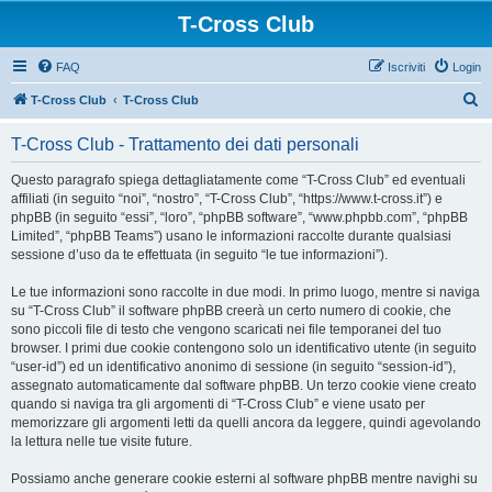
T-Cross Club
FAQ
Iscriviti
Login
C
T-Cross Club
T-Cross Club
e
T-Cross Club - Trattamento dei dati personali
r
c
Questo paragrafo spiega dettagliatamente come “T-Cross Club” ed eventuali
affiliati (in seguito “noi”, “nostro”, “T-Cross Club”, “https://www.t-cross.it”) e
a
phpBB (in seguito “essi”, “loro”, “phpBB software”, “www.phpbb.com”, “phpBB
Limited”, “phpBB Teams”) usano le informazioni raccolte durante qualsiasi
sessione d’uso da te effettuata (in seguito “le tue informazioni”).
Le tue informazioni sono raccolte in due modi. In primo luogo, mentre si naviga
su “T-Cross Club” il software phpBB creerà un certo numero di cookie, che
sono piccoli file di testo che vengono scaricati nei file temporanei del tuo
browser. I primi due cookie contengono solo un identificativo utente (in seguito
“user-id”) ed un identificativo anonimo di sessione (in seguito “session-id”),
assegnato automaticamente dal software phpBB. Un terzo cookie viene creato
quando si naviga tra gli argomenti di “T-Cross Club” e viene usato per
memorizzare gli argomenti letti da quelli ancora da leggere, quindi agevolando
la lettura nelle tue visite future.
Possiamo anche generare cookie esterni al software phpBB mentre navighi su