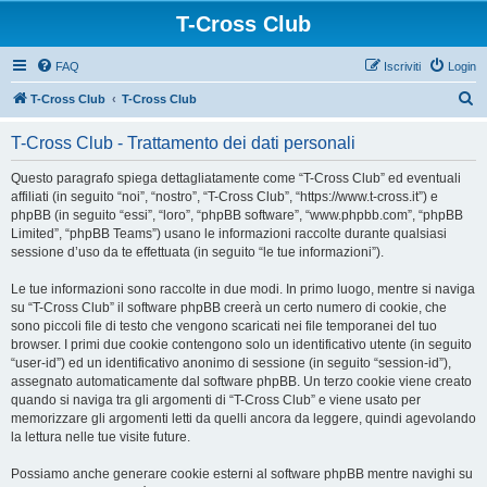
T-Cross Club
FAQ
Iscriviti
Login
C
T-Cross Club
T-Cross Club
e
T-Cross Club - Trattamento dei dati personali
r
c
Questo paragrafo spiega dettagliatamente come “T-Cross Club” ed eventuali
affiliati (in seguito “noi”, “nostro”, “T-Cross Club”, “https://www.t-cross.it”) e
a
phpBB (in seguito “essi”, “loro”, “phpBB software”, “www.phpbb.com”, “phpBB
Limited”, “phpBB Teams”) usano le informazioni raccolte durante qualsiasi
sessione d’uso da te effettuata (in seguito “le tue informazioni”).
Le tue informazioni sono raccolte in due modi. In primo luogo, mentre si naviga
su “T-Cross Club” il software phpBB creerà un certo numero di cookie, che
sono piccoli file di testo che vengono scaricati nei file temporanei del tuo
browser. I primi due cookie contengono solo un identificativo utente (in seguito
“user-id”) ed un identificativo anonimo di sessione (in seguito “session-id”),
assegnato automaticamente dal software phpBB. Un terzo cookie viene creato
quando si naviga tra gli argomenti di “T-Cross Club” e viene usato per
memorizzare gli argomenti letti da quelli ancora da leggere, quindi agevolando
la lettura nelle tue visite future.
Possiamo anche generare cookie esterni al software phpBB mentre navighi su