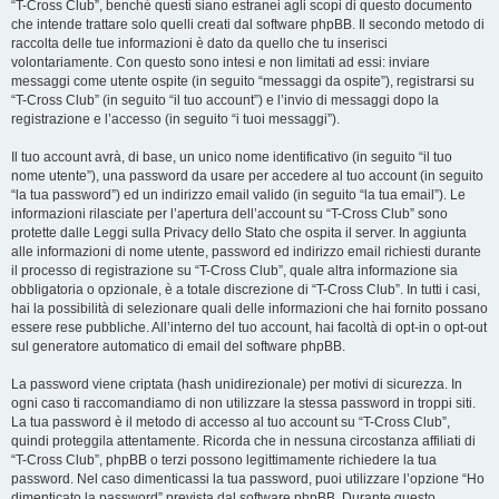
“T-Cross Club”, benché questi siano estranei agli scopi di questo documento
che intende trattare solo quelli creati dal software phpBB. Il secondo metodo di
raccolta delle tue informazioni è dato da quello che tu inserisci
volontariamente. Con questo sono intesi e non limitati ad essi: inviare
messaggi come utente ospite (in seguito “messaggi da ospite”), registrarsi su
“T-Cross Club” (in seguito “il tuo account”) e l’invio di messaggi dopo la
registrazione e l’accesso (in seguito “i tuoi messaggi”).
Il tuo account avrà, di base, un unico nome identificativo (in seguito “il tuo
nome utente”), una password da usare per accedere al tuo account (in seguito
“la tua password”) ed un indirizzo email valido (in seguito “la tua email”). Le
informazioni rilasciate per l’apertura dell’account su “T-Cross Club” sono
protette dalle Leggi sulla Privacy dello Stato che ospita il server. In aggiunta
alle informazioni di nome utente, password ed indirizzo email richiesti durante
il processo di registrazione su “T-Cross Club”, quale altra informazione sia
obbligatoria o opzionale, è a totale discrezione di “T-Cross Club”. In tutti i casi,
hai la possibilità di selezionare quali delle informazioni che hai fornito possano
essere rese pubbliche. All’interno del tuo account, hai facoltà di opt-in o opt-out
sul generatore automatico di email del software phpBB.
La password viene criptata (hash unidirezionale) per motivi di sicurezza. In
ogni caso ti raccomandiamo di non utilizzare la stessa password in troppi siti.
La tua password è il metodo di accesso al tuo account su “T-Cross Club”,
quindi proteggila attentamente. Ricorda che in nessuna circostanza affiliati di
“T-Cross Club”, phpBB o terzi possono legittimamente richiedere la tua
password. Nel caso dimenticassi la tua password, puoi utilizzare l’opzione “Ho
dimenticato la password” prevista dal software phpBB. Durante questo