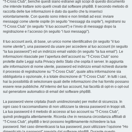
“T-Cross Club”, benché questi siano estranei agli scopi di questo documento
che intende trattare solo quelli creati dal software phpBB. Il secondo metodo di
raccolta delle tue informazioni è dato da quello che tu inserisci
volontariamente. Con questo sono intesi e non limitati ad essi: inviare
messaggi come utente ospite (in seguito “messaggi da ospite”), registrarsi su
“T-Cross Club” (in seguito “il tuo account”) e l’invio di messaggi dopo la
registrazione e l’accesso (in seguito “i tuoi messaggi”).
Il tuo account avrà, di base, un unico nome identificativo (in seguito “il tuo
nome utente”), una password da usare per accedere al tuo account (in seguito
“la tua password”) ed un indirizzo email valido (in seguito “la tua email”). Le
informazioni rilasciate per l’apertura dell’account su “T-Cross Club” sono
protette dalle Leggi sulla Privacy dello Stato che ospita il server. In aggiunta
alle informazioni di nome utente, password ed indirizzo email richiesti durante
il processo di registrazione su “T-Cross Club”, quale altra informazione sia
obbligatoria o opzionale, è a totale discrezione di “T-Cross Club”. In tutti i casi,
hai la possibilità di selezionare quali delle informazioni che hai fornito possano
essere rese pubbliche. All’interno del tuo account, hai facoltà di opt-in o opt-out
sul generatore automatico di email del software phpBB.
La password viene criptata (hash unidirezionale) per motivi di sicurezza. In
ogni caso ti raccomandiamo di non utilizzare la stessa password in troppi siti.
La tua password è il metodo di accesso al tuo account su “T-Cross Club”,
quindi proteggila attentamente. Ricorda che in nessuna circostanza affiliati di
“T-Cross Club”, phpBB o terzi possono legittimamente richiedere la tua
password. Nel caso dimenticassi la tua password, puoi utilizzare l’opzione “Ho
dimenticato la password” prevista dal software phpBB. Durante questo