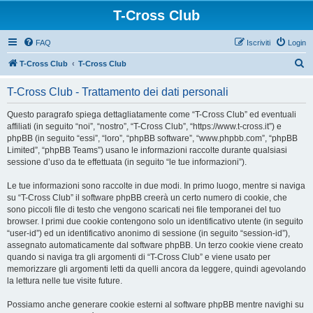
T-Cross Club
FAQ
Iscriviti
Login
C
T-Cross Club
T-Cross Club
e
T-Cross Club - Trattamento dei dati personali
r
c
Questo paragrafo spiega dettagliatamente come “T-Cross Club” ed eventuali
affiliati (in seguito “noi”, “nostro”, “T-Cross Club”, “https://www.t-cross.it”) e
a
phpBB (in seguito “essi”, “loro”, “phpBB software”, “www.phpbb.com”, “phpBB
Limited”, “phpBB Teams”) usano le informazioni raccolte durante qualsiasi
sessione d’uso da te effettuata (in seguito “le tue informazioni”).
Le tue informazioni sono raccolte in due modi. In primo luogo, mentre si naviga
su “T-Cross Club” il software phpBB creerà un certo numero di cookie, che
sono piccoli file di testo che vengono scaricati nei file temporanei del tuo
browser. I primi due cookie contengono solo un identificativo utente (in seguito
“user-id”) ed un identificativo anonimo di sessione (in seguito “session-id”),
assegnato automaticamente dal software phpBB. Un terzo cookie viene creato
quando si naviga tra gli argomenti di “T-Cross Club” e viene usato per
memorizzare gli argomenti letti da quelli ancora da leggere, quindi agevolando
la lettura nelle tue visite future.
Possiamo anche generare cookie esterni al software phpBB mentre navighi su