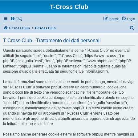
T-Cross Club
FAQ
Iscriviti
Login
C
T-Cross Club
T-Cross Club
e
T-Cross Club - Trattamento dei dati personali
r
c
Questo paragrafo spiega dettagliatamente come “T-Cross Club” ed eventuali
affiliati (in seguito “noi”, “nostro”, “T-Cross Club”, “https://www.t-cross.it”) e
a
phpBB (in seguito “essi”, “loro”, “phpBB software”, “www.phpbb.com”, “phpBB
Limited”, “phpBB Teams”) usano le informazioni raccolte durante qualsiasi
sessione d’uso da te effettuata (in seguito “le tue informazioni”).
Le tue informazioni sono raccolte in due modi. In primo luogo, mentre si naviga
su “T-Cross Club” il software phpBB creerà un certo numero di cookie, che
sono piccoli file di testo che vengono scaricati nei file temporanei del tuo
browser. I primi due cookie contengono solo un identificativo utente (in seguito
“user-id”) ed un identificativo anonimo di sessione (in seguito “session-id”),
assegnato automaticamente dal software phpBB. Un terzo cookie viene creato
quando si naviga tra gli argomenti di “T-Cross Club” e viene usato per
memorizzare gli argomenti letti da quelli ancora da leggere, quindi agevolando
la lettura nelle tue visite future.
Possiamo anche generare cookie esterni al software phpBB mentre navighi su