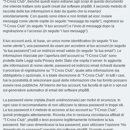
“T-Cross Club”, benché questi siano estranei agli scopi di questo documento
che intende trattare solo quelli creati dal software phpBB. Il secondo metodo di
raccolta delle tue informazioni è dato da quello che tu inserisci
volontariamente. Con questo sono intesi e non limitati ad essi: inviare
messaggi come utente ospite (in seguito “messaggi da ospite”), registrarsi su
“T-Cross Club” (in seguito “il tuo account”) e l’invio di messaggi dopo la
registrazione e l’accesso (in seguito “i tuoi messaggi”).
Il tuo account avrà, di base, un unico nome identificativo (in seguito “il tuo
nome utente”), una password da usare per accedere al tuo account (in seguito
“la tua password”) ed un indirizzo email valido (in seguito “la tua email”). Le
informazioni rilasciate per l’apertura dell’account su “T-Cross Club” sono
protette dalle Leggi sulla Privacy dello Stato che ospita il server. In aggiunta
alle informazioni di nome utente, password ed indirizzo email richiesti durante
il processo di registrazione su “T-Cross Club”, quale altra informazione sia
obbligatoria o opzionale, è a totale discrezione di “T-Cross Club”. In tutti i casi,
hai la possibilità di selezionare quali delle informazioni che hai fornito possano
essere rese pubbliche. All’interno del tuo account, hai facoltà di opt-in o opt-out
sul generatore automatico di email del software phpBB.
La password viene criptata (hash unidirezionale) per motivi di sicurezza. In
ogni caso ti raccomandiamo di non utilizzare la stessa password in troppi siti.
La tua password è il metodo di accesso al tuo account su “T-Cross Club”,
quindi proteggila attentamente. Ricorda che in nessuna circostanza affiliati di
“T-Cross Club”, phpBB o terzi possono legittimamente richiedere la tua
password. Nel caso dimenticassi la tua password, puoi utilizzare l’opzione “Ho
dimenticato la password” prevista dal software phpBB. Durante questo