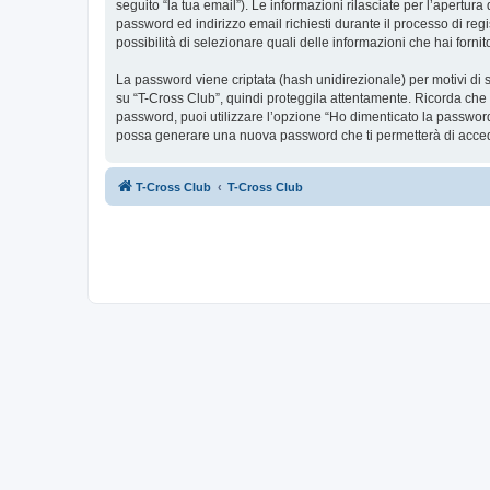
seguito “la tua email”). Le informazioni rilasciate per l’apertur
password ed indirizzo email richiesti durante il processo di regis
possibilità di selezionare quali delle informazioni che hai forn
La password viene criptata (hash unidirezionale) per motivi di s
su “T-Cross Club”, quindi proteggila attentamente. Ricorda che 
password, puoi utilizzare l’opzione “Ho dimenticato la password
possa generare una nuova password che ti permetterà di acce
T-Cross Club
T-Cross Club