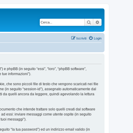
Cerca
Ricerca avanzata
Iscriviti
Login
”) e phpBB (in seguito “essi”, “loro”, “phpBB software”,
 tue informazioni”).
, che sono piccoli file di testo che vengono scaricati nei file
ione (in seguito “session-id”), assegnato automaticamente dal
i da quelli ancora da leggere, quindi agevolando la lettura
umento che intende trattare solo quelli creati dal software
i ad essi: inviare messaggi come utente ospite (in seguito
i tuoi messaggi”).
eguito “la tua password”) ed un indirizzo email valido (in