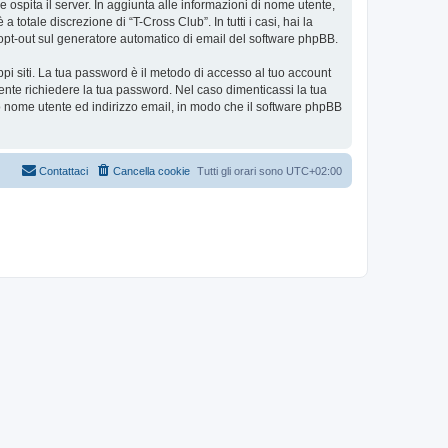
e ospita il server. In aggiunta alle informazioni di nome utente,
totale discrezione di “T-Cross Club”. In tutti i casi, hai la
 o opt-out sul generatore automatico di email del software phpBB.
ppi siti. La tua password è il metodo di accesso al tuo account
ente richiedere la tua password. Nel caso dimenticassi la tua
uo nome utente ed indirizzo email, in modo che il software phpBB
Contattaci
Cancella cookie
Tutti gli orari sono
UTC+02:00