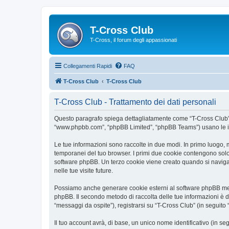
T-Cross Club
T-Cross, il forum degli appassionati
Collegamenti Rapidi
FAQ
T-Cross Club
T-Cross Club
T-Cross Club - Trattamento dei dati personali
Questo paragrafo spiega dettagliatamente come “T-Cross Club” ed e
“www.phpbb.com”, “phpBB Limited”, “phpBB Teams”) usano le infor
Le tue informazioni sono raccolte in due modi. In primo luogo, m
temporanei del tuo browser. I primi due cookie contengono solo 
software phpBB. Un terzo cookie viene creato quando si naviga t
nelle tue visite future.
Possiamo anche generare cookie esterni al software phpBB mentr
phpBB. Il secondo metodo di raccolta delle tue informazioni è d
“messaggi da ospite”), registrarsi su “T-Cross Club” (in seguito “
Il tuo account avrà, di base, un unico nome identificativo (in s