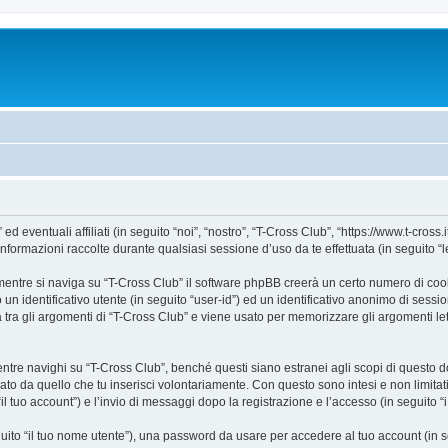
ventuali affiliati (in seguito “noi”, “nostro”, “T-Cross Club”, “https://www.t-cross.it
mazioni raccolte durante qualsiasi sessione d’uso da te effettuata (in seguito “le
entre si naviga su “T-Cross Club” il software phpBB creerà un certo numero di cookie
un identificativo utente (in seguito “user-id”) ed un identificativo anonimo di sess
ra gli argomenti di “T-Cross Club” e viene usato per memorizzare gli argomenti lett
e navighi su “T-Cross Club”, benché questi siano estranei agli scopi di questo doc
ato da quello che tu inserisci volontariamente. Con questo sono intesi e non limitat
il tuo account”) e l’invio di messaggi dopo la registrazione e l’accesso (in seguito “
eguito “il tuo nome utente”), una password da usare per accedere al tuo account (in s