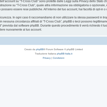
a dell’account su “T-Cross Club” sono protette dalle Leggi sulla Privacy dello Stato ch
trazione su “T-Cross Club”, quale altra informazione sia obbligatoria o opzionale, è a 
ito possano essere rese pubbliche. All’interno del tuo account, hai facoltà di opt-in
icurezza. In ogni caso ti raccomandiamo di non utilizzare la stessa password in tro
in nessuna circostanza affiliati di “T-Cross Club”, phpBB o terzi possono legittimam
” prevista dal software phpBB. Durante questo procedimento ti verrà richiesto il t
dere nuovamente al tuo account.
Creato da
phpBB
® Forum Software © phpBB Limited
Traduzione Italiana
phpBB-Italia.it
Privacy
|
Condizioni