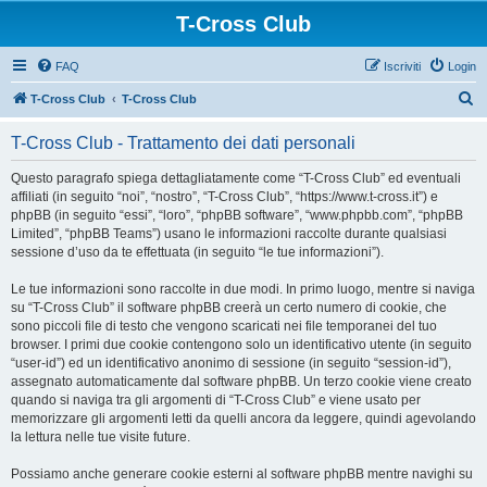
T-Cross Club
FAQ
Iscriviti
Login
C
T-Cross Club
T-Cross Club
e
T-Cross Club - Trattamento dei dati personali
r
c
Questo paragrafo spiega dettagliatamente come “T-Cross Club” ed eventuali
affiliati (in seguito “noi”, “nostro”, “T-Cross Club”, “https://www.t-cross.it”) e
a
phpBB (in seguito “essi”, “loro”, “phpBB software”, “www.phpbb.com”, “phpBB
Limited”, “phpBB Teams”) usano le informazioni raccolte durante qualsiasi
sessione d’uso da te effettuata (in seguito “le tue informazioni”).
Le tue informazioni sono raccolte in due modi. In primo luogo, mentre si naviga
su “T-Cross Club” il software phpBB creerà un certo numero di cookie, che
sono piccoli file di testo che vengono scaricati nei file temporanei del tuo
browser. I primi due cookie contengono solo un identificativo utente (in seguito
“user-id”) ed un identificativo anonimo di sessione (in seguito “session-id”),
assegnato automaticamente dal software phpBB. Un terzo cookie viene creato
quando si naviga tra gli argomenti di “T-Cross Club” e viene usato per
memorizzare gli argomenti letti da quelli ancora da leggere, quindi agevolando
la lettura nelle tue visite future.
Possiamo anche generare cookie esterni al software phpBB mentre navighi su