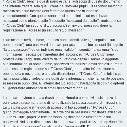
“T-Cross Club”, benché questi siano estranei agli scopi di questo documento
che intende trattare solo quelli creati dal software phpBB. Il secondo metodo di
raccolta delle tue informazioni è dato da quello che tu inserisci
volontariamente. Con questo sono intesi e non limitati ad essi: inviare
messaggi come utente ospite (in seguito “messaggi da ospite”), registrarsi su
“T-Cross Club” (in seguito “il tuo account”) e l’invio di messaggi dopo la
registrazione e l’accesso (in seguito “i tuoi messaggi”).
Il tuo account avrà, di base, un unico nome identificativo (in seguito “il tuo
nome utente”), una password da usare per accedere al tuo account (in seguito
“la tua password”) ed un indirizzo email valido (in seguito “la tua email”). Le
informazioni rilasciate per l’apertura dell’account su “T-Cross Club” sono
protette dalle Leggi sulla Privacy dello Stato che ospita il server. In aggiunta
alle informazioni di nome utente, password ed indirizzo email richiesti durante
il processo di registrazione su “T-Cross Club”, quale altra informazione sia
obbligatoria o opzionale, è a totale discrezione di “T-Cross Club”. In tutti i casi,
hai la possibilità di selezionare quali delle informazioni che hai fornito possano
essere rese pubbliche. All’interno del tuo account, hai facoltà di opt-in o opt-out
sul generatore automatico di email del software phpBB.
La password viene criptata (hash unidirezionale) per motivi di sicurezza. In
ogni caso ti raccomandiamo di non utilizzare la stessa password in troppi siti.
La tua password è il metodo di accesso al tuo account su “T-Cross Club”,
quindi proteggila attentamente. Ricorda che in nessuna circostanza affiliati di
“T-Cross Club”, phpBB o terzi possono legittimamente richiedere la tua
password. Nel caso dimenticassi la tua password, puoi utilizzare l’opzione “Ho
dimenticato la password” prevista dal software phpBB. Durante questo