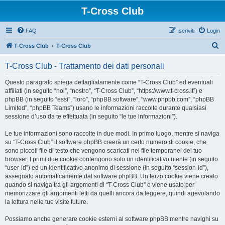
T-Cross Club
FAQ
Iscriviti
Login
C
T-Cross Club
T-Cross Club
e
T-Cross Club - Trattamento dei dati personali
r
c
Questo paragrafo spiega dettagliatamente come “T-Cross Club” ed eventuali
affiliati (in seguito “noi”, “nostro”, “T-Cross Club”, “https://www.t-cross.it”) e
a
phpBB (in seguito “essi”, “loro”, “phpBB software”, “www.phpbb.com”, “phpBB
Limited”, “phpBB Teams”) usano le informazioni raccolte durante qualsiasi
sessione d’uso da te effettuata (in seguito “le tue informazioni”).
Le tue informazioni sono raccolte in due modi. In primo luogo, mentre si naviga
su “T-Cross Club” il software phpBB creerà un certo numero di cookie, che
sono piccoli file di testo che vengono scaricati nei file temporanei del tuo
browser. I primi due cookie contengono solo un identificativo utente (in seguito
“user-id”) ed un identificativo anonimo di sessione (in seguito “session-id”),
assegnato automaticamente dal software phpBB. Un terzo cookie viene creato
quando si naviga tra gli argomenti di “T-Cross Club” e viene usato per
memorizzare gli argomenti letti da quelli ancora da leggere, quindi agevolando
la lettura nelle tue visite future.
Possiamo anche generare cookie esterni al software phpBB mentre navighi su