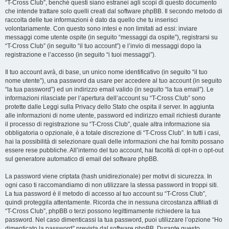
“T-Cross Club”, benché questi siano estranei agli scopi di questo documento
che intende trattare solo quelli creati dal software phpBB. Il secondo metodo di
raccolta delle tue informazioni è dato da quello che tu inserisci
volontariamente. Con questo sono intesi e non limitati ad essi: inviare
messaggi come utente ospite (in seguito “messaggi da ospite”), registrarsi su
“T-Cross Club” (in seguito “il tuo account”) e l’invio di messaggi dopo la
registrazione e l’accesso (in seguito “i tuoi messaggi”).
Il tuo account avrà, di base, un unico nome identificativo (in seguito “il tuo
nome utente”), una password da usare per accedere al tuo account (in seguito
“la tua password”) ed un indirizzo email valido (in seguito “la tua email”). Le
informazioni rilasciate per l’apertura dell’account su “T-Cross Club” sono
protette dalle Leggi sulla Privacy dello Stato che ospita il server. In aggiunta
alle informazioni di nome utente, password ed indirizzo email richiesti durante
il processo di registrazione su “T-Cross Club”, quale altra informazione sia
obbligatoria o opzionale, è a totale discrezione di “T-Cross Club”. In tutti i casi,
hai la possibilità di selezionare quali delle informazioni che hai fornito possano
essere rese pubbliche. All’interno del tuo account, hai facoltà di opt-in o opt-out
sul generatore automatico di email del software phpBB.
La password viene criptata (hash unidirezionale) per motivi di sicurezza. In
ogni caso ti raccomandiamo di non utilizzare la stessa password in troppi siti.
La tua password è il metodo di accesso al tuo account su “T-Cross Club”,
quindi proteggila attentamente. Ricorda che in nessuna circostanza affiliati di
“T-Cross Club”, phpBB o terzi possono legittimamente richiedere la tua
password. Nel caso dimenticassi la tua password, puoi utilizzare l’opzione “Ho
dimenticato la password” prevista dal software phpBB. Durante questo