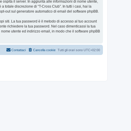
e ospita il server. In aggiunta alle informazioni di nome utente,
totale discrezione di “T-Cross Club”. In tutti i casi, hai la
 o opt-out sul generatore automatico di email del software phpBB.
ppi siti. La tua password è il metodo di accesso al tuo account
ente richiedere la tua password. Nel caso dimenticassi la tua
uo nome utente ed indirizzo email, in modo che il software phpBB
Contattaci
Cancella cookie
Tutti gli orari sono
UTC+02:00