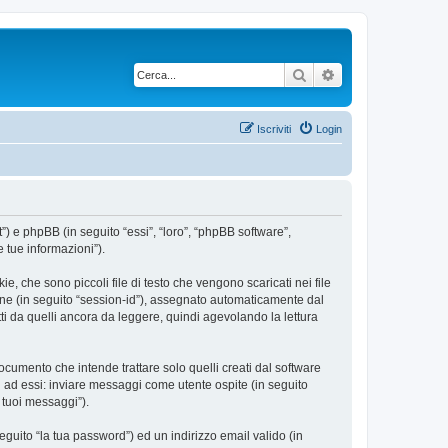
Cerca
Ricerca avanzata
Iscriviti
Login
”) e phpBB (in seguito “essi”, “loro”, “phpBB software”,
 tue informazioni”).
, che sono piccoli file di testo che vengono scaricati nei file
ione (in seguito “session-id”), assegnato automaticamente dal
i da quelli ancora da leggere, quindi agevolando la lettura
umento che intende trattare solo quelli creati dal software
i ad essi: inviare messaggi come utente ospite (in seguito
i tuoi messaggi”).
eguito “la tua password”) ed un indirizzo email valido (in