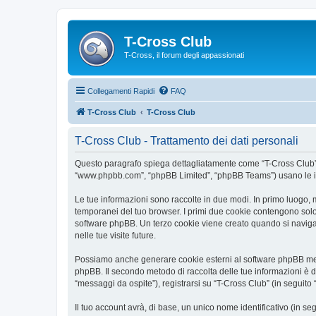
T-Cross Club
T-Cross, il forum degli appassionati
Collegamenti Rapidi
FAQ
T-Cross Club
T-Cross Club
T-Cross Club - Trattamento dei dati personali
Questo paragrafo spiega dettagliatamente come “T-Cross Club” ed e
“www.phpbb.com”, “phpBB Limited”, “phpBB Teams”) usano le infor
Le tue informazioni sono raccolte in due modi. In primo luogo, m
temporanei del tuo browser. I primi due cookie contengono solo 
software phpBB. Un terzo cookie viene creato quando si naviga t
nelle tue visite future.
Possiamo anche generare cookie esterni al software phpBB mentr
phpBB. Il secondo metodo di raccolta delle tue informazioni è d
“messaggi da ospite”), registrarsi su “T-Cross Club” (in seguito “
Il tuo account avrà, di base, un unico nome identificativo (in s