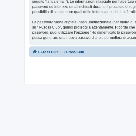
seguito “la tua email”). Le informazioni rilasciate per l’apertur
password ed indirizzo email richiesti durante il processo di regis
possibilità di selezionare quali delle informazioni che hai forn
La password viene criptata (hash unidirezionale) per motivi di s
su “T-Cross Club”, quindi proteggila attentamente. Ricorda che 
password, puoi utilizzare l’opzione “Ho dimenticato la password
possa generare una nuova password che ti permetterà di acce
T-Cross Club
T-Cross Club