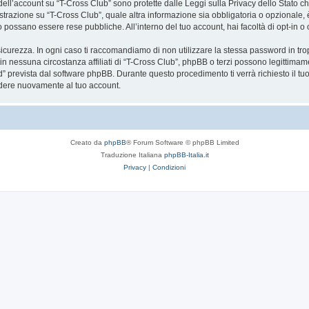
a dell’account su “T-Cross Club” sono protette dalle Leggi sulla Privacy dello Stato ch
trazione su “T-Cross Club”, quale altra informazione sia obbligatoria o opzionale, è a 
ito possano essere rese pubbliche. All’interno del tuo account, hai facoltà di opt-in
icurezza. In ogni caso ti raccomandiamo di non utilizzare la stessa password in tro
in nessuna circostanza affiliati di “T-Cross Club”, phpBB o terzi possono legittimam
” prevista dal software phpBB. Durante questo procedimento ti verrà richiesto il t
dere nuovamente al tuo account.
Creato da
phpBB
® Forum Software © phpBB Limited
Traduzione Italiana
phpBB-Italia.it
Privacy
|
Condizioni