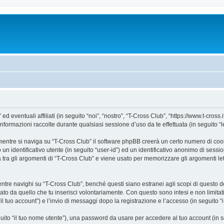
ventuali affiliati (in seguito “noi”, “nostro”, “T-Cross Club”, “https://www.t-cross.it
mazioni raccolte durante qualsiasi sessione d’uso da te effettuata (in seguito “le
entre si naviga su “T-Cross Club” il software phpBB creerà un certo numero di cookie
un identificativo utente (in seguito “user-id”) ed un identificativo anonimo di sess
ra gli argomenti di “T-Cross Club” e viene usato per memorizzare gli argomenti lett
e navighi su “T-Cross Club”, benché questi siano estranei agli scopi di questo doc
ato da quello che tu inserisci volontariamente. Con questo sono intesi e non limitat
il tuo account”) e l’invio di messaggi dopo la registrazione e l’accesso (in seguito “
eguito “il tuo nome utente”), una password da usare per accedere al tuo account (in s